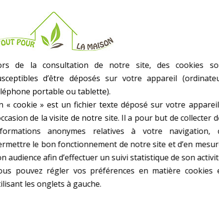
- Palan A Chaine
- Equipé D'Une Chaîne De 3 Mètres,
- 1 Tonne
- Livré En Boîte Couleur
ors de la consultation de notre site, des cookies so
- Poids kg(environ) : 9
usceptibles d’être déposés sur votre appareil (ordinateu
- Garantie : 2 an(s)
éléphone portable ou tablette).
n « cookie » est un fichier texte déposé sur votre appareil
occasion de la visite de notre site. Il a pour but de collecter 
nformations anonymes relatives à votre navigation, 
ermettre le bon fonctionnement de notre site et d’en mesur
n audience afin d’effectuer un suivi statistique de son activit
0 AUTRES PRODUITS DANS PALANS ET TREUI
ous pouvez régler vos préférences en matière cookies 
ilisant les onglets à gauche.