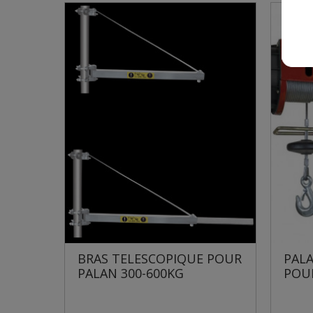
COPIQUE POUR
PALAN ELECTRIQUE AVEC
600KG
POULIE DE MOUFLAGE...