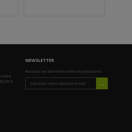
NEWSLETTER
Recevez les dernières infos et promotions.
nnière
952 RCS
→