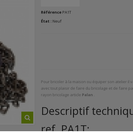
Référence
PA1T
État :
Neuf
Pour bricoler à la maison ou équiper son atelier il
avec tout plaisir de faire du bricolage et de faire
rayon bricolage article
Palan
.
Descriptif techniq
ref. PA1T: