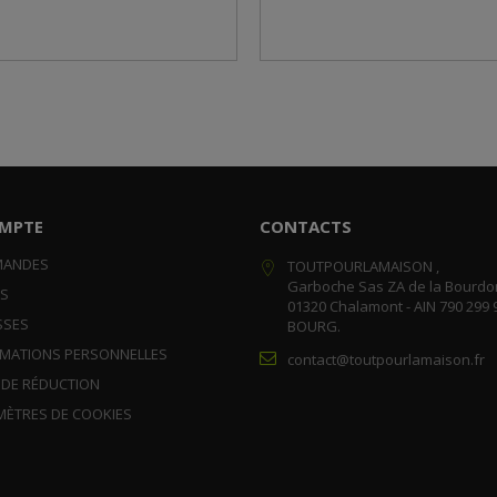
MPTE
CONTACTS
MANDES
TOUTPOURLAMAISON ,
Garboche Sas ZA de la Bourdo
RS
01320 Chalamont - AIN 790 299 
SSES
BOURG.
RMATIONS PERSONNELLES
contact@toutpourlamaison.fr
 DE RÉDUCTION
MÈTRES DE COOKIES