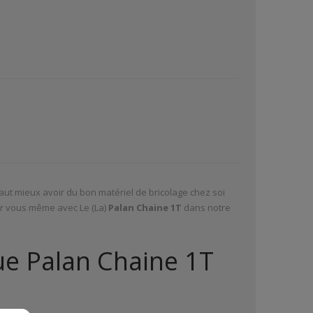
 vaut mieux avoir du bon matériel de bricolage chez soi
 par vous même avec Le (La)
Palan Chaine 1T
dans notre
ue Palan Chaine 1T