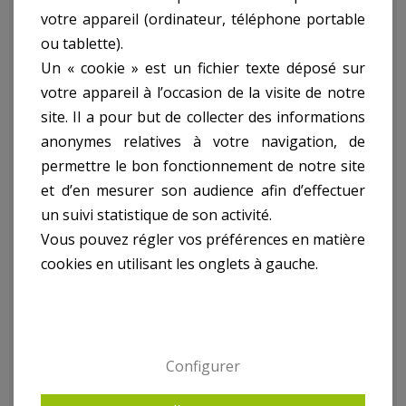
Descriptif technique
votre appareil (ordinateur, téléphone portable
ou tablette).
Lot De 2 Couteaux
Un « cookie » est un fichier texte déposé sur
votre appareil à l’occasion de la visite de notre
site. Il a pour but de collecter des informations
155Mm Pour
anonymes relatives à votre navigation, de
permettre le bon fonctionnement de notre site
Degauchisse ref.
et d’en mesurer son audience afin d’effectuer
un suivi statistique de son activité.
AXCR155-2-J:
Vous pouvez régler vos préférences en matière
cookies en utilisant les onglets à gauche.
- Lot De 2 Couteaux 155Mm Pour Degauchisse
- Convient Pour : Mtdg1280-156, Bj1300-155
- Poids kg(environ) : 0.2
- Garantie : 2 an(s)
Configurer