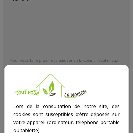
Pour vous faire plaisir et s'amuser en bricolant il vaut mieux
avoir du bon matériel de bricolage chez soi avec Le (La)
Combine Ponceur 250W
dans notre rayon bricolage article
Touret à meuler
.
Descriptif technique
Lors de la consultation de notre site, des
Combine Ponceur
cookies sont susceptibles d’être déposés sur
votre appareil (ordinateur, téléphone portable
250W ref. BTCP250-
ou tablette).