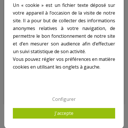
Un « cookie » est un fichier texte déposé sur
votre appareil à l’occasion de la visite de notre
150:
site. Il a pour but de collecter des informations
anonymes relatives à votre navigation, de
- Puissance : 250W
permettre le bon fonctionnement de notre site
- Vitesse : 2.950 T/Min
et d’en mesurer son audience afin d’effectuer
- Épaisseur Max. De La Meule : 20Mm
un suivi statistique de son activité.
- Diamètre De La Meule : 150Mm
Vous pouvez régler vos préférences en matière
- Diamètre Du Trou D'Axe : 12,7Mm
- Largeur Du Ruban Abrasif : 50Mm
cookies en utilisant les onglets à gauche.
- Longueur Du Ruban Abrasif. : 690Mm
- Poids kg(environ) : 9
- Garantie : 3 an(s)
Configurer
J'accepte
9 AUTRES PRODUITS DANS MEULEUSE, FRAISEUSE