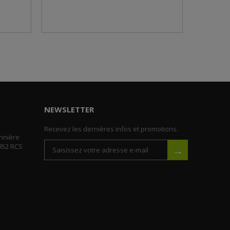
NEWSLETTER
Recevez les dernières infos et promotions.
nnière
952 RCS
→