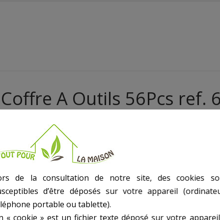
 Coffre A Outils 56Pcs ref. 
Avec Support
ors de la consultation de notre site, des cookies so
usceptibles d’être déposés sur votre appareil (ordinateu
éléphone portable ou tablette).
n « cookie » est un fichier texte déposé sur votre appareil