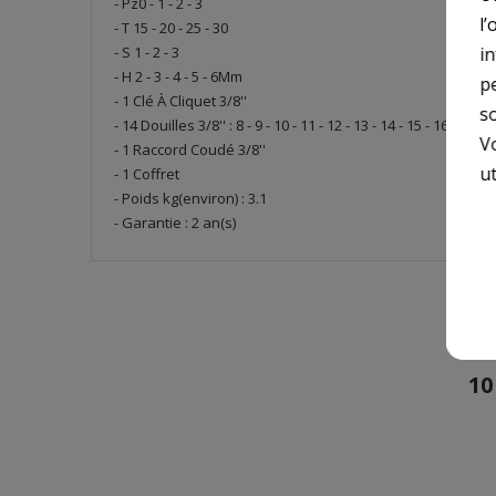
- Pz0 - 1 - 2 - 3
l’
- T 15 - 20 - 25 - 30
i
- S 1 - 2 - 3
- H 2 - 3 - 4 - 5 - 6Mm
p
- 1 Clé À Cliquet 3/8''
so
- 14 Douilles 3/8'' : 8 - 9 - 10 - 11 - 12 - 13 - 14 - 15 - 16 - 17 - 
V
- 1 Raccord Coudé 3/8''
ut
- 1 Coffret
- Poids kg(environ) : 3.1
- Garantie : 2 an(s)
10