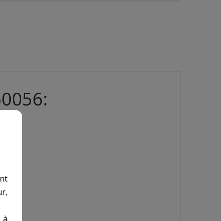
60056:
nt
r,
 à