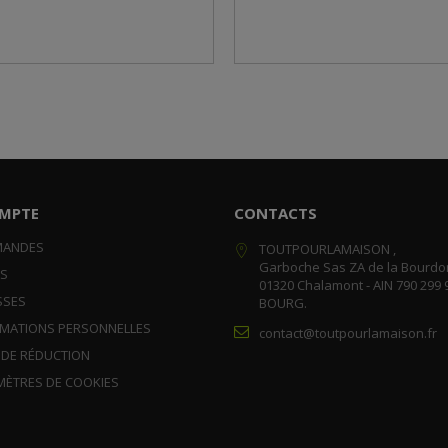
MPTE
CONTACTS
MANDES
TOUTPOURLAMAISON ,
Garboche Sas ZA de la Bourdo
RS
01320 Chalamont - AIN 790 299 
SSES
BOURG.
RMATIONS PERSONNELLES
contact@toutpourlamaison.fr
 DE RÉDUCTION
MÈTRES DE COOKIES