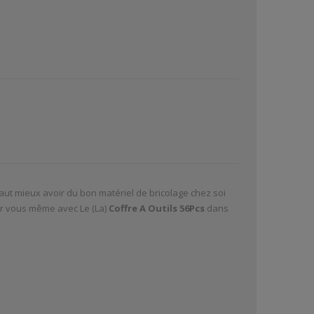
 vaut mieux avoir du bon matériel de bricolage chez soi
 par vous même avec Le (La)
Coffre A Outils 56Pcs
dans