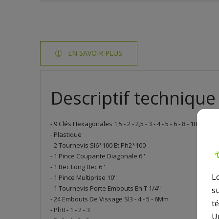
EN SAVOIR PLUS
Descriptif technique
- 9 Clés Hexagonales 1,5 - 2 - 2,5 - 3 - 4 - 5 - 6 - 8 - 10Mm 
- Plastique
- 2 Tournevis Sl6*100 Et Ph2*100
- 1 Pince Coupante Diagonale 6''
- 1 Bec Long Bec 6''
L
- 1 Pince Multiprise 10''
- 1 Tournevis Porte Embouts En T 1/4''
s
- 24 Embouts De Vissage Sl3 - 4 - 5 - 6Mm
t
- Ph0 - 1 - 2 - 3
U