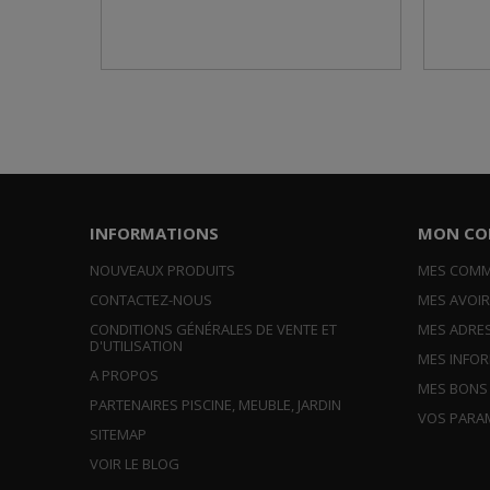
INFORMATIONS
MON CO
NOUVEAUX PRODUITS
MES COM
CONTACTEZ-NOUS
MES AVOI
CONDITIONS GÉNÉRALES DE VENTE ET
MES ADRE
D'UTILISATION
MES INFO
A PROPOS
MES BONS
PARTENAIRES PISCINE, MEUBLE, JARDIN
VOS PARA
SITEMAP
VOIR LE BLOG