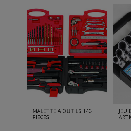
 146
JEU DE 7 CLES MIXTES
LO
ARTICULEES
P