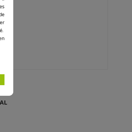
des
de
er
é.
en
RAL