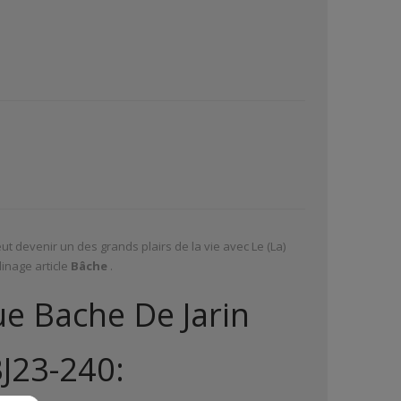
ut devenir un des grands plairs de la vie avec Le (La)
inage article
Bâche
.
ue Bache De Jarin
BJ23-240: