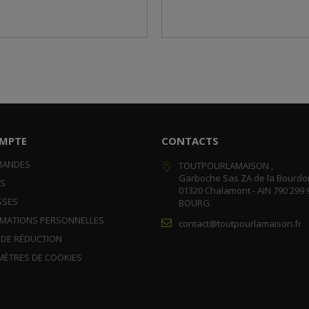
MPTE
CONTACTS
MANDES
TOUTPOURLAMAISON ,
Garboche Sas ZA de la Bourdo
RS
01320 Chalamont - AIN 790 299 
SSES
BOURG.
RMATIONS PERSONNELLES
contact@toutpourlamaison.fr
 DE RÉDUCTION
MÈTRES DE COOKIES