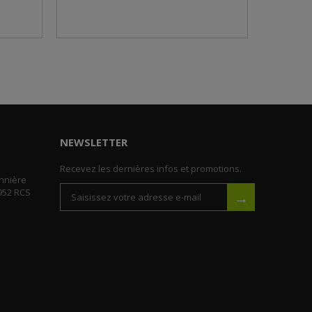
NEWSLETTER
Recevez les dernières infos et promotions.
nnière
952 RCS
→