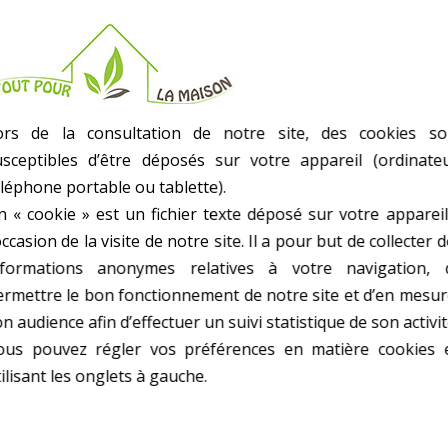
- Ultra-Resistante
- Resiste Aux Moisissures
- Oeillets Metalliques
- Bleu Avec Coins Renforces
- Lavable
ors de la consultation de notre site, des cookies so
- Poids kg(environ) : 1.5
usceptibles d’être déposés sur votre appareil (ordinateu
- Garantie : 2 an(s)
éléphone portable ou tablette).
n « cookie » est un fichier texte déposé sur votre appareil
occasion de la visite de notre site. Il a pour but de collecter 
nformations anonymes relatives à votre navigation, 
ermettre le bon fonctionnement de notre site et d’en mesur
n audience afin d’effectuer un suivi statistique de son activit
10 AUTRES PRODUITS DANS BÂCHES
ous pouvez régler vos préférences en matière cookies 
ilisant les onglets à gauche.