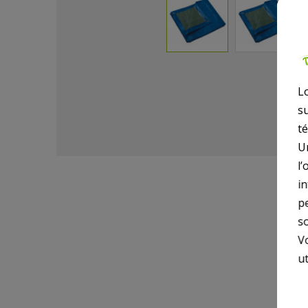
L
s
t
U
l’
i
p
so
V
ut