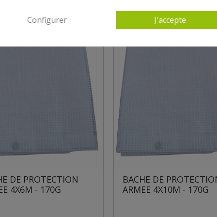
Configurer
J'accepte
BACHE DE PROTECTION
BACHE DE PROTE
ARMEE 4X10M - 170G
ARMEE 3X4M - 17