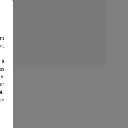
nt
r,
 à
des
de
er
é.
en