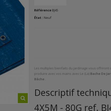
Référence
BJ45
État :
Neuf
Les multiples bienfaits du jardinage vous offriront 
produire avec vos mains avec Le (La)
Bache De Jar
Bâche
.
Descriptif techniq
4X5M - 80G ref. BJ