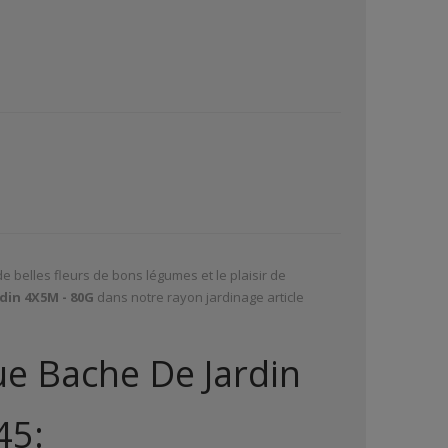
de belles fleurs de bons légumes et le plaisir de
din 4X5M - 80G
dans notre rayon jardinage article
ue Bache De Jardin
45: