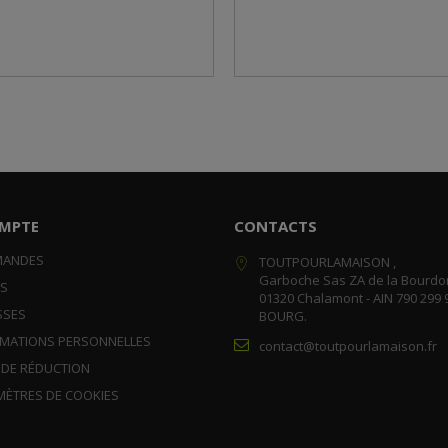
MPTE
CONTACTS
MANDES
TOUTPOURLAMAISON ,
Garboche Sas ZA de la Bourdo
RS
01320 Chalamont - AIN 790 299 
SSES
BOURG.
RMATIONS PERSONNELLES
contact@toutpourlamaison.fr
 DE RÉDUCTION
MÈTRES DE COOKIES