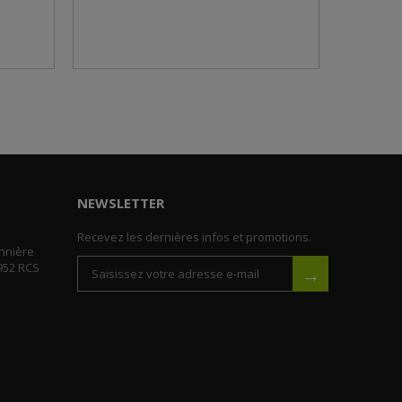
NEWSLETTER
Recevez les dernières infos et promotions.
nnière
952 RCS
→