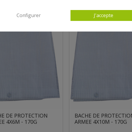
Configurer
J'accepte
BACHE DE PROTECTION
BACHE DE PROT
ARMEE 4X10M - 170G
ARMEE 3X4M - 17