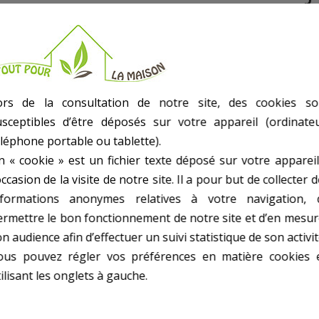
- Ultra-Resistante
- Resiste Aux Moisissures
- Oeillets Metalliques
- Bleu Avec Coins Renforces
- Lavable
ors de la consultation de notre site, des cookies so
- Poids kg(environ) : 1.6
usceptibles d’être déposés sur votre appareil (ordinateu
- Garantie : 2 an(s)
éléphone portable ou tablette).
n « cookie » est un fichier texte déposé sur votre appareil
occasion de la visite de notre site. Il a pour but de collecter 
nformations anonymes relatives à votre navigation, 
ermettre le bon fonctionnement de notre site et d’en mesur
n audience afin d’effectuer un suivi statistique de son activit
10 AUTRES PRODUITS DANS BÂCHES
ous pouvez régler vos préférences en matière cookies 
ilisant les onglets à gauche.