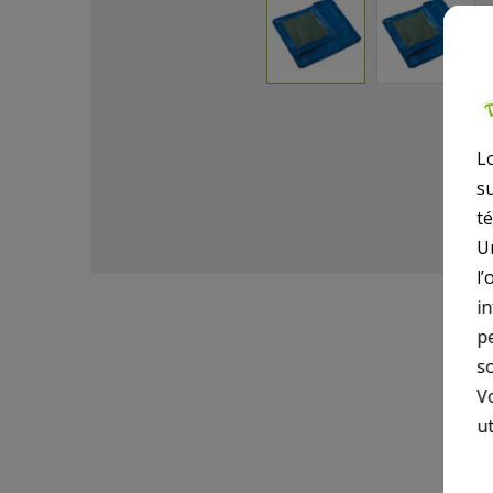
L
s
t
U
l’
i
p
so
V
ut