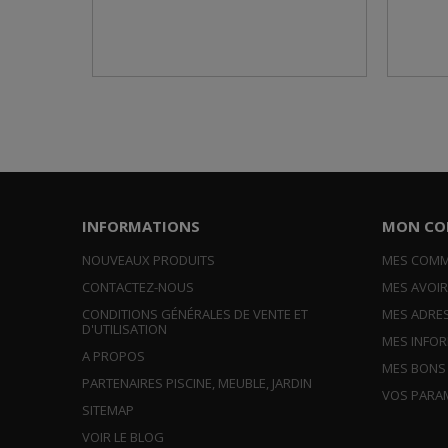
INFORMATIONS
MON CO
NOUVEAUX PRODUITS
MES COM
CONTACTEZ-NOUS
MES AVOI
CONDITIONS GÉNÉRALES DE VENTE ET
MES ADRE
D'UTILISATION
MES INFO
A PROPOS
MES BONS
PARTENAIRES PISCINE, MEUBLE, JARDIN
VOS PARA
SITEMAP
VOIR LE BLOG