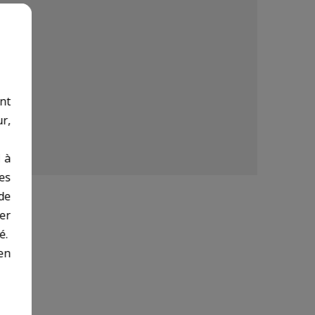
nt
r,
 à
des
de
er
é.
en