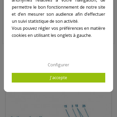
anonymes relatives à votre navigation, de
JET VAG - Nage à Contre courant - Pièce à sceller -
permettre le bon fonctionnement de notre site
Facade
et d’en mesurer son audience afin d’effectuer
Sur image, N° 1.
un suivi statistique de son activité.
Vous pouvez régler vos préférences en matière
cookies en utilisant les onglets à gauche.
9 AUTRES PRODUITS DANS JET VAG - PIÈCE À SCELLER
Configurer
J'accepte