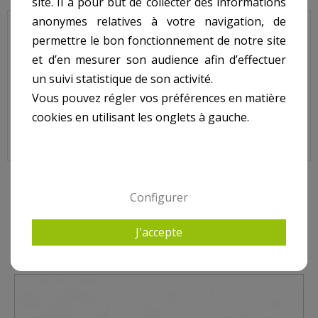
site. Il a pour but de collecter des informations
anonymes relatives à votre navigation, de
JET VAG - Nage à Contre courant - Pièce à sceller -
permettre le bon fonctionnement de notre site
Appui de rotule inférieur arrière .
et d’en mesurer son audience afin d’effectuer
un suivi statistique de son activité.
Sur image, N° 4.
Vous pouvez régler vos préférences en matière
cookies en utilisant les onglets à gauche.
9 AUTRES PRODUITS DANS JET VAG - PIÈCE À SCELLER
Configurer
J'accepte