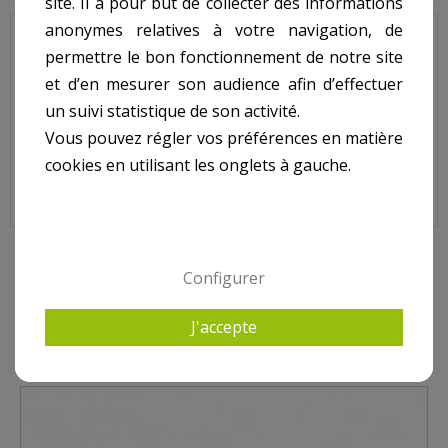
site. Il a pour but de collecter des informations
anonymes relatives à votre navigation, de
JET VAG - Nage à Contre courant - Pièce à sceller -
permettre le bon fonctionnement de notre site
Butée de régulateur .
et d’en mesurer son audience afin d’effectuer
un suivi statistique de son activité.
Sur image, N° 7.
Vous pouvez régler vos préférences en matière
cookies en utilisant les onglets à gauche.
9 AUTRES PRODUITS DANS JET VAG - PIÈCE À SCELLER
Configurer
J'accepte