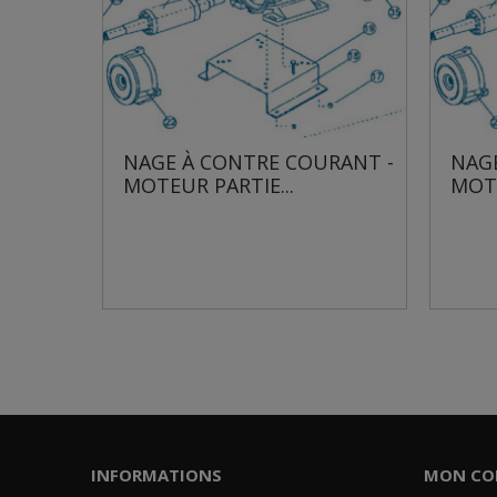
E COURANT -
NAGE À CONTRE COURANT -
...
MOTEUR PARTIE...
INFORMATIONS
MON CO