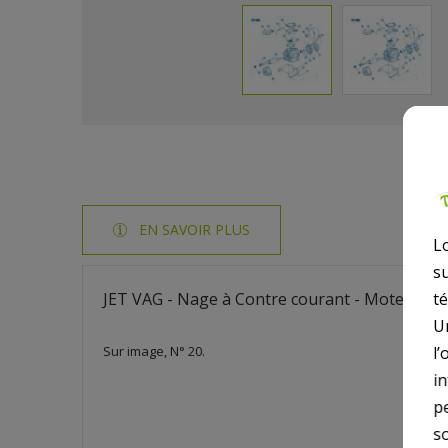
EN SAVOIR PLUS
L
s
JET VAG - Nage à Contre courant - Moteur Arriè
t
U
Sur image, N° 20.
l’
i
p
so