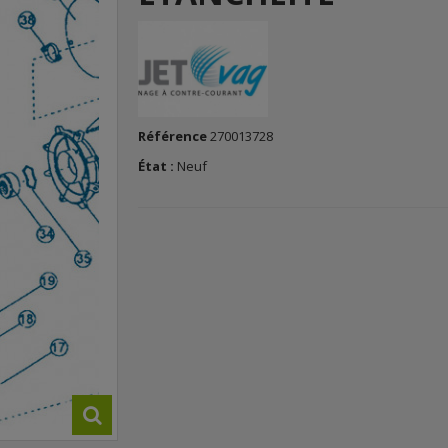
Référence
270013728
État :
Neuf