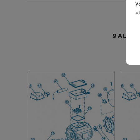
V
ut
9 AUTRE