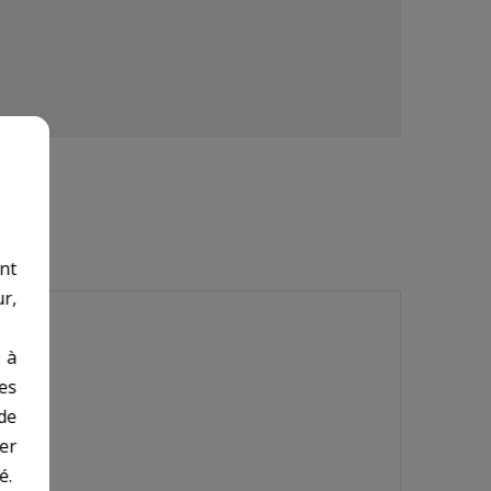
nt
r,
 à
des
de
er
é.