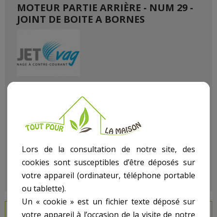
MOTEUR PARTIE ARRIÈRE - NUM 29 -
JOINT DE BOITE A BORNES
Référence
270013541
État :
Neuf
Lors de la consultation de notre site, des
cookies sont susceptibles d’être déposés sur
votre appareil (ordinateur, téléphone portable
ou tablette).
Un « cookie » est un fichier texte déposé sur
EN SAVOIR PLUS
votre appareil à l’occasion de la visite de notre