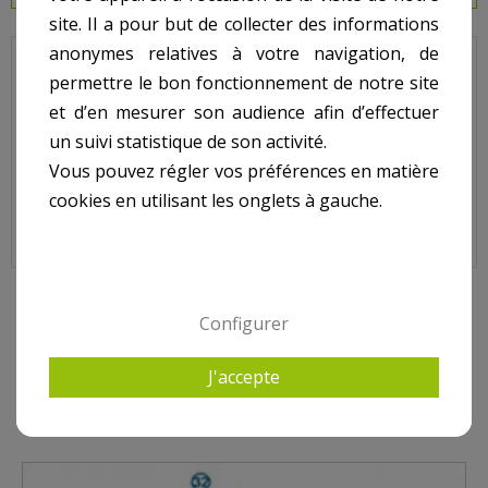
site. Il a pour but de collecter des informations
anonymes relatives à votre navigation, de
JET VAG - Nage à Contre courant - Moteur Partie
permettre le bon fonctionnement de notre site
Arrière - Joint de boite a bornes.
et d’en mesurer son audience afin d’effectuer
un suivi statistique de son activité.
Sur image, N° 29.
Vous pouvez régler vos préférences en matière
cookies en utilisant les onglets à gauche.
9 AUTRES PRODUITS DANS JET VAG - MOTEUR PARTIE
Configurer
ARRIÈRE
J'accepte