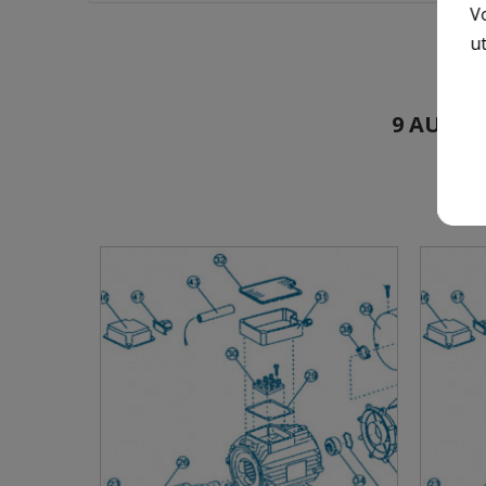
V
ut
9 AUTRE