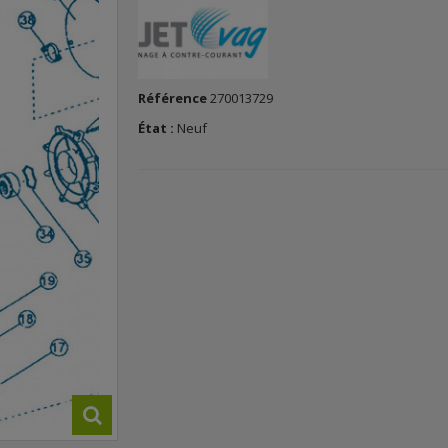
Référence
270013729
État :
Neuf