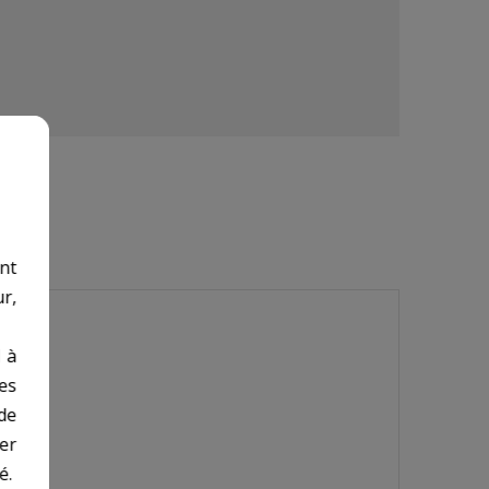
nt
r,
 à
des
de
er
é.