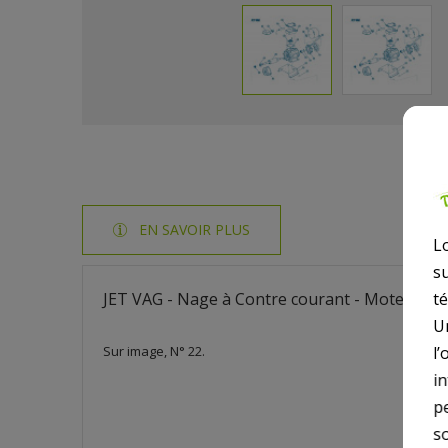
EN SAVOIR PLUS
L
s
JET VAG - Nage à Contre courant - Moteur Arri
t
U
Sur image, N° 22.
l’
i
p
so