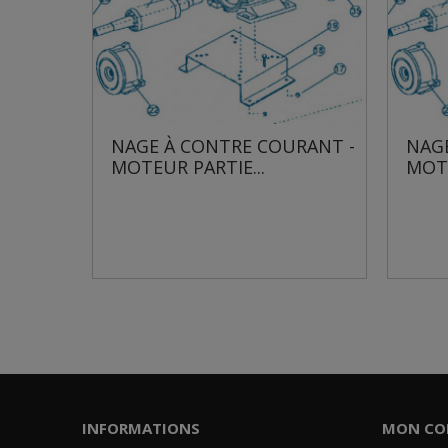
E À CONTRE COURANT -
NAGE À CONTRE COU
EUR PARTIE...
MOTEUR PARTIE...
INFORMATIONS
MON CO