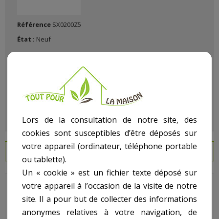
Référence
SX0200Z5
État :
Neuf
Lors de la consultation de notre site, des
cookies sont susceptibles d’être déposés sur
votre appareil (ordinateur, téléphone portable
EN SAVOIR PLUS
ou tablette).
Un « cookie » est un fichier texte déposé sur
votre appareil à l’occasion de la visite de notre
Hayward - Pour Filtre Side - N° 2 - Joint torique de purgeur
site. Il a pour but de collecter des informations
Code : SX0200Z5
anonymes relatives à votre navigation, de