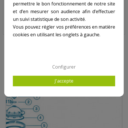
Sur image N° : 2
permettre le bon fonctionnement de notre site
et d’en mesurer son audience afin d’effectuer
un suivi statistique de son activité.
Vous pouvez régler vos préférences en matière
cookies en utilisant les onglets à gauche.
9 AUTRES PRODUITS DANS HAYWARD SIDE S0166S -
S0210S - S0244-S0246 - S0310SE - S0360SE
Configurer
J'accepte