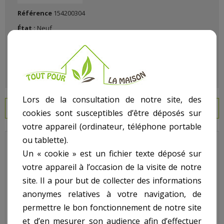
Référence
154200304
État :
Neuf
Lors de la consultation de notre site, des
EN SAVOIR PLUS
cookies sont susceptibles d’être déposés sur
votre appareil (ordinateur, téléphone portable
ou tablette).
Hayward - Pour Filtre Side - N° 3 - Couvercle
Un « cookie » est un fichier texte déposé sur
Code : SX0244 K
votre appareil à l’occasion de la visite de notre
site. Il a pour but de collecter des informations
Sur image N° : 3
anonymes relatives à votre navigation, de
permettre le bon fonctionnement de notre site
et d’en mesurer son audience afin d’effectuer