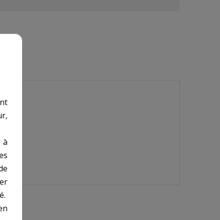
nt
r,
 à
des
de
er
é.
en