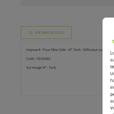
EN SAVOIR PLUS
Hayward - Pour Filtre Side - N° 7a+b - Diffuseur supérie
L
Code : SX0244G
s
t
Sur image N° : 7a+b
U
l’
i
p
so
V