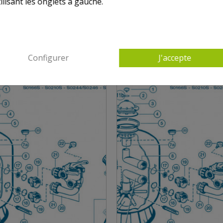
ilisant les onglets à gauche.
S HAYWARD SIDE S0166S - S0210S - S0244-S02
Configurer
J'accepte