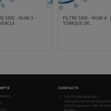
RE SIDE - NUM 3 -
FILTRE SIDE - NUM 4 -
VERCLE
TORIQUE DE...
MPTE
CONTACTS
MANDES
TOUTPOURLAMAISON ,
Garboche Sas ZA de la Bourdo
RS
01320 Chalamont - AIN 790 299 
SSES
BOURG.