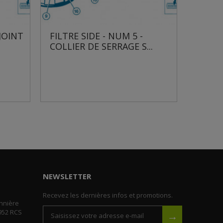
 JOINT
FILTRE SIDE - NUM 5 -
FILTR
COLLIER DE SERRAGE S...
COLLI
NEWSLETTER
Recevez les dernières infos et promotions.
nnière
952 RCS
→