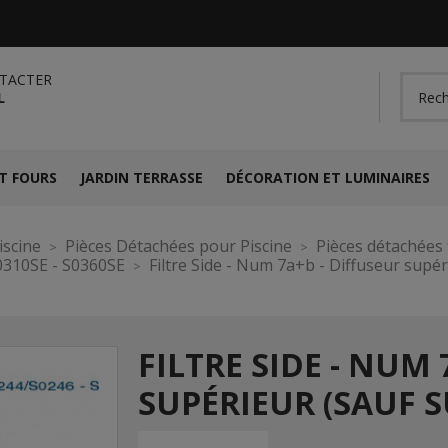
TACTER
L
T FOURS
JARDIN TERRASSE
DÉCORATION ET LUMINAIRES
iscine
Pièces Détachées pour Piscine
Pièces détachées f
0310SE - S0360SE
Filtre Side - Num 7a+b - Diffuseur supé
FILTRE SIDE - NUM 
SUPÉRIEUR (SAUF 