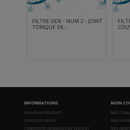
-
FILTRE SIDE - NUM 2 - JOINT
FILT
..
TORIQUE DE...
COU
INFORMATIONS
MON CO
NOUVEAUX PRODUITS
MES COM
CONTACTEZ-NOUS
MES AVOI
CONDITIONS GÉNÉRALES DE VENTE ET
MES ADRE