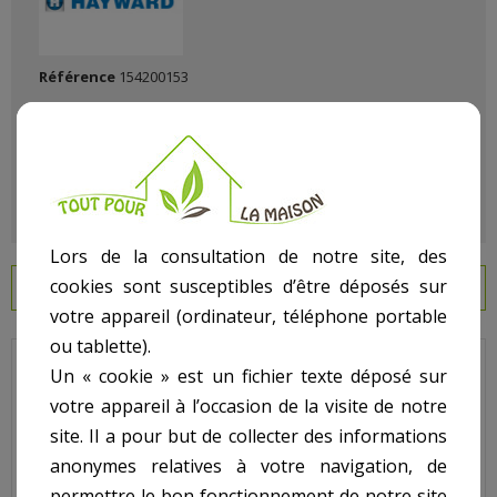
Référence
154200153
État :
Neuf
Lors de la consultation de notre site, des
cookies sont susceptibles d’être déposés sur
EN SAVOIR PLUS
votre appareil (ordinateur, téléphone portable
ou tablette).
Un « cookie » est un fichier texte déposé sur
Hayward - Pour Filtre Side - N° 5 - Collier de serrage S 0166S -
S0210S - S0244S
votre appareil à l’occasion de la visite de notre
site. Il a pour but de collecter des informations
Code : GMX0600NM
anonymes relatives à votre navigation, de
Sur image N° : 5
permettre le bon fonctionnement de notre site