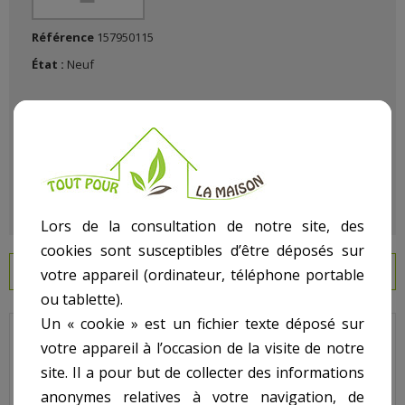
Référence
157950115
État :
Neuf
Lors de la consultation de notre site, des
cookies sont susceptibles d’être déposés sur
EN SAVOIR PLUS
votre appareil (ordinateur, téléphone portable
ou tablette).
Un « cookie » est un fichier texte déposé sur
Jupiter Titan - Pour Vanne Jupiter Titan - N° 7 - Joint étoile 2
votre appareil à l’occasion de la visite de notre
pouces
site. Il a pour but de collecter des informations
Code : 101D219
anonymes relatives à votre navigation, de