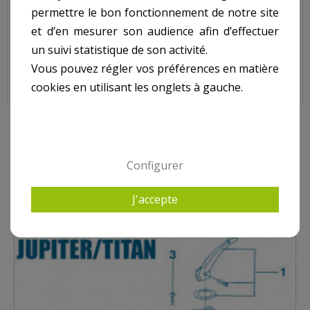
permettre le bon fonctionnement de notre site
Sur image , N° 7
et d’en mesurer son audience afin d’effectuer
un suivi statistique de son activité.
Vous pouvez régler vos préférences en matière
cookies en utilisant les onglets à gauche.
10 AUTRES PRODUITS DANS VANNES JUPITER TITAN
Configurer
J'accepte