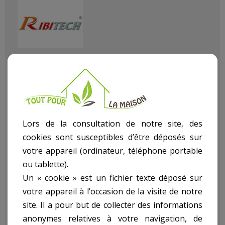
Référence
PRFEVCX3/B
État :
Neuf
Lors de la consultation de notre site, des
cookies sont susceptibles d’être déposés sur
votre appareil (ordinateur, téléphone portable
ou tablette).
Lot de 3 forets - Set of 3 drill bits: Ø 3, 4, 6 mm.
Un « cookie » est un fichier texte déposé sur
Forets à ailettes plaqués titane. Idéal pour percer miroir, verre
votre appareil à l’occasion de la visite de notre
non trempé, céramique, porcelaine...
site. Il a pour but de collecter des informations
Évite de déraper et d’ébrécher les surfaces travaillées.
anonymes relatives à votre navigation, de
Tête en carbure de tungstène et tige en acier carbone.