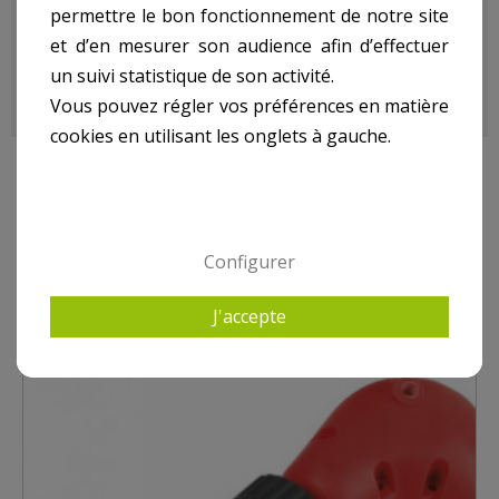
Utiliser uniquement en mode perçage (mode percussion
permettre le bon fonctionnement de notre site
interdit) à petite vitesse.
et d’en mesurer son audience afin d’effectuer
En utilisation, refroidir régulièrement avec de l’eau.
un suivi statistique de son activité.
Vous pouvez régler vos préférences en matière
cookies en utilisant les onglets à gauche.
10 AUTRES PRODUITS DANS ACCESSOIRES PERCEUSE,
FORETS
Configurer
J'accepte