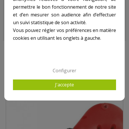
formes.
permettre le bon fonctionnement de notre site
Capables de percer dans la plupart des matériaux : métal,
et d’en mesurer son audience afin d’effectuer
bois, plastique, tôle...
Lot de 6 forets - Set of 6 drill bits: Ø 3, 4, 5, 6, 6,5, 8 mm.
un suivi statistique de son activité.
Vous pouvez régler vos préférences en matière
cookies en utilisant les onglets à gauche.
10 AUTRES PRODUITS DANS ACCESSOIRES PERCEUSE,
FORETS
Configurer
J'accepte