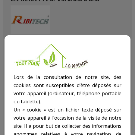
Référence
PRFEMFX6/VB
État :
Neuf
Lors de la consultation de notre site, des
cookies sont susceptibles d’être déposés sur
votre appareil (ordinateur, téléphone portable
ou tablette).
Un « cookie » est un fichier texte déposé sur
Forets multifonctions en acier HSS plaqué titane pour une
votre appareil à l’occasion de la visite de notre
résistance accrue.
Ils permettent des percer, fraiser, limer scier… Idéal pour
site. Il a pour but de collecter des informations
percer ou élargir un trou, scier des panneaux, parfaire des
anonymes relatives à votre navigation, de