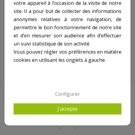
votre appareil à l’occasion de la visite de notre
site. Il a pour but de collecter des informations
VAL80CD:
anonymes relatives à votre navigation, de
permettre le bon fonctionnement de notre site
et d’en mesurer son audience afin d’effectuer
- 56 X 26,5 X 17 Cm
- Possibilité De Ranger 80 Cd
un suivi statistique de son activité.
- Couvercle Détachable
Vous pouvez régler vos préférences en matière
- Poids kg(environ) : 2.3
cookies en utilisant les onglets à gauche.
- Garantie : 2 an(s)
Configurer
9 AUTRES PRODUITS DANS CAISSE À OUTIL /
RANGEMENT
J'accepte