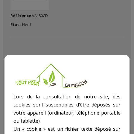
Référence
VAL80CD
État :
Neuf
Pour vous faire plaisir et s'amuser en bricolant il vaut mieux
avoir du bon matériel de bricolage chez soi avec Le (La)
Valise
Lors de la consultation de notre site, des
Aluminium
dans notre rayon bricolage article
Accessoires
.
cookies sont susceptibles d’être déposés sur
Descriptif technique
votre appareil (ordinateur, téléphone portable
ou tablette).
Un « cookie » est un fichier texte déposé sur
Valise Aluminium ref.