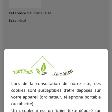
Référence
MAL774033-ALM
État :
Neuf
Pour aménager réparer construire décorer chez vous avec Le
(La)
Malle De Chantier
dans notre rayon bricolage article
Malle
.
Lors de la consultation de notre site, des
cookies sont susceptibles d’être déposés sur
Descriptif technique
votre appareil (ordinateur, téléphone portable
ou tablette).
Malle De Chantier ref.
Un « cookie » est un fichier texte déposé sur