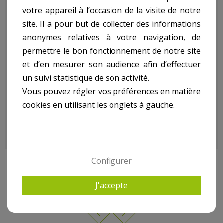
votre appareil à l’occasion de la visite de notre
MAL774033-ALM:
site. Il a pour but de collecter des informations
anonymes relatives à votre navigation, de
permettre le bon fonctionnement de notre site
- Dimensions : 77X40X33 Cm
et d’en mesurer son audience afin d’effectuer
- Fermeture Rapide, Cadenassable
un suivi statistique de son activité.
- En Aluminium Martelé 1,5Mm D'Épaisseur
Vous pouvez régler vos préférences en matière
- Résistant À L'Eau
cookies en utilisant les onglets à gauche.
- Poids kg(environ) : 13
- Garantie : 3 an(s)
Configurer
9 AUTRES PRODUITS DANS CAISSE À OUTIL /
RANGEMENT
J'accepte