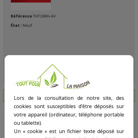
Référence
THT26RH-AV
État :
Neuf
EN SAVOIR PLUS
Lors de la consultation de notre site, des
cookies sont susceptibles d’être déposés sur
votre appareil (ordinateur, téléphone portable
Jardiner Malin c'est s'équiper en matériel fiable de grande
ou tablette).
Marque avec Le (La)
Taille Haies Thermique 26Cc
dans notre
rayon jardinage article
Taille Haies
.
Un « cookie » est un fichier texte déposé sur
Descriptif technique