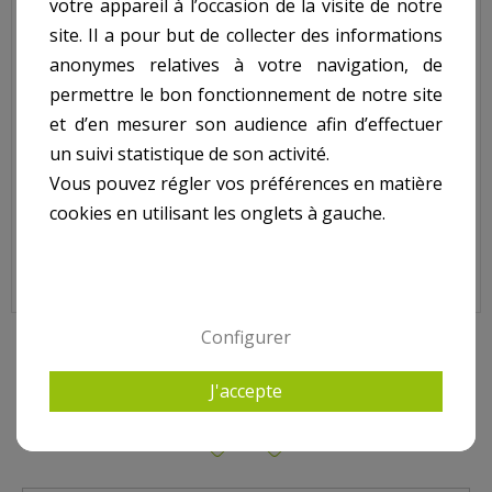
votre appareil à l’occasion de la visite de notre
Taille Haies Thermique
site. Il a pour but de collecter des informations
anonymes relatives à votre navigation, de
26Cc ref. THT26RH-AV:
permettre le bon fonctionnement de notre site
et d’en mesurer son audience afin d’effectuer
- Puissance : 26Cc
un suivi statistique de son activité.
- Longueur De Coupe : 560Mm
- Longueur De Lame : 700Mm
Vous pouvez régler vos préférences en matière
- Capacité De Coupe : 28Mm
- Livré En Boite Couleur
cookies en utilisant les onglets à gauche.
- Protection De Lame En Aluminium
- Poignée Arrière Rotative 3 Positions
- Système Antivibration
- Poids kg(environ) : 6
- Garantie : 2 an(s)
Configurer
9 AUTRES PRODUITS DANS TAILLE HAIES
J'accepte