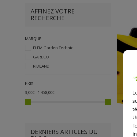
AFFINEZ VOTRE
RECHERCHE
MARQUE
ELEM Garden Technic
GARDEO
RIBILAND
PRIX
L
3,00€ - 1 458,00€
s
t
U
TRON
l’
45CM
DERNIERS ARTICLES DU
i