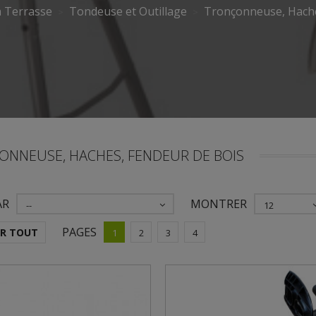
n Terrasse
Tondeuse et Outillage
Tronçonneuse, Hache
ONNEUSE, HACHES, FENDEUR DE BOIS
AR
MONTRER
--
12
PAGES
ER TOUT
1
2
3
4