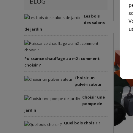
BLOG
p
so
Les bois
V
des salons
ut
de jardin
Puissance chauffage au m2 : comment
choisir ?
Choisir un
pulvérisateur
Choisir une
pompe de
jardin
Quel bois choisir ?