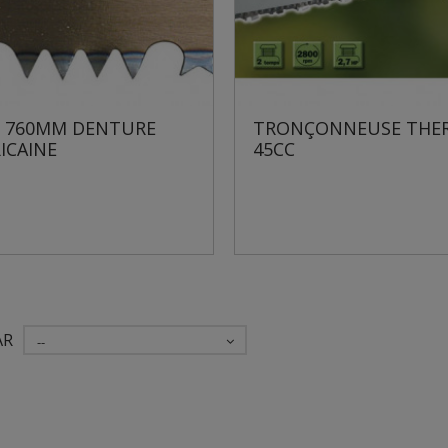
 760MM DENTURE
TRONÇONNEUSE THE
ICAINE
45CC
AR
--