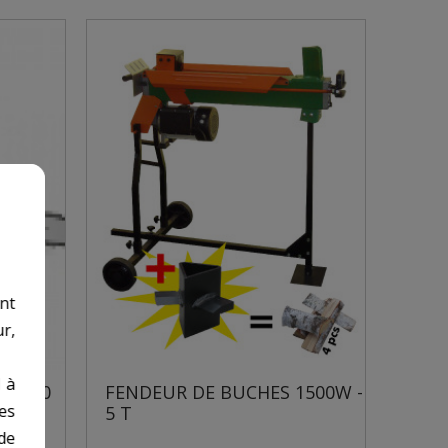
nt
r,
 à
 - 40
FENDEUR DE BUCHES 1500W -
des
5 T
de