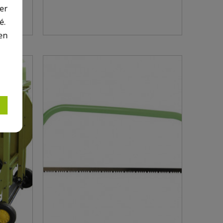
er
é.
en