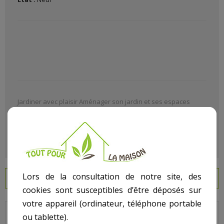
Jardiner avec plaisir Aménager son jardin et ses espaces
verts avec Le (La)
Tronconneuse Thermique 45Cc
dans
notre rayon jardinage article
Tronçonneuse thermique
.
Lors de la consultation de notre site, des
EN SAVOIR PLUS
cookies sont susceptibles d’être déposés sur
votre appareil (ordinateur, téléphone portable
ou tablette).