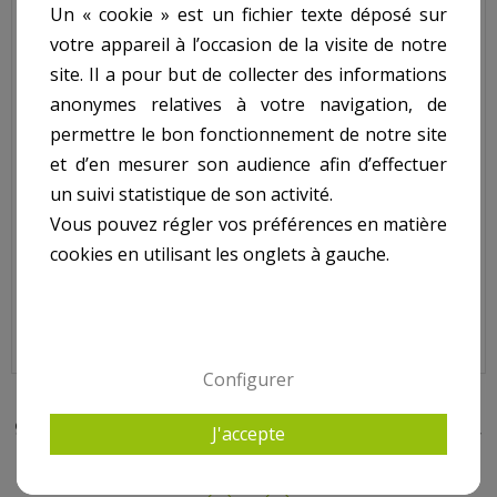
Descriptif technique
Un « cookie » est un fichier texte déposé sur
votre appareil à l’occasion de la visite de notre
Tronconneuse
site. Il a pour but de collecter des informations
Thermique 45Cc ref.
anonymes relatives à votre navigation, de
permettre le bon fonctionnement de notre site
GTRT4545BMC:
et d’en mesurer son audience afin d’effectuer
un suivi statistique de son activité.
- Carburateur Walbro
Vous pouvez régler vos préférences en matière
- Guide Et Chaîne Oregon 45Cm
cookies en utilisant les onglets à gauche.
- Capacité Du Réservoir 550Ml
- Livrée En Coffret
- Poids kg(environ) : 15
- Garantie : 3 an(s)
Configurer
9 AUTRES PRODUITS DANS TRONÇONNEUSE, HACHES,
J'accepte
FENDEUR DE BOIS