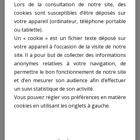
Lors de la consultation de notre site, des
Scie A Buches
cookies sont susceptibles d’être déposés sur
votre appareil (ordinateur, téléphone portable
Thermique 196Cc ref.
ou tablette).
Un « cookie » est un fichier texte déposé sur
GSBE3070T65:
votre appareil à l’occasion de la visite de notre
site. Il a pour but de collecter des informations
anonymes relatives à votre navigation, de
- Moteur 4 Temps - Ohv
permettre le bon fonctionnement de notre site
- Cylindrée : 196 Cc
et d’en mesurer son audience afin d’effectuer
- Puissance Max : 4,1 Kw/3600 Rpm
un suivi statistique de son activité.
- Torque Max : 24,8 Nm/1250 Rpm
Vous pouvez régler vos préférences en matière
- Capacité Du Réservoir D'Essence : 3,6 L
- Capacité Du Réservoir D'Huile : 0,6 L
cookies en utilisant les onglets à gauche.
- Diamètre De La Lame : 700 X 30 X 3 Mm
- Diamètre De Coupe Max : 240 Mm
- Longueur De Coupe Max : 2 M
- Grande Stabilité De La Machine Pour Un Travail Plus
Sécurisant