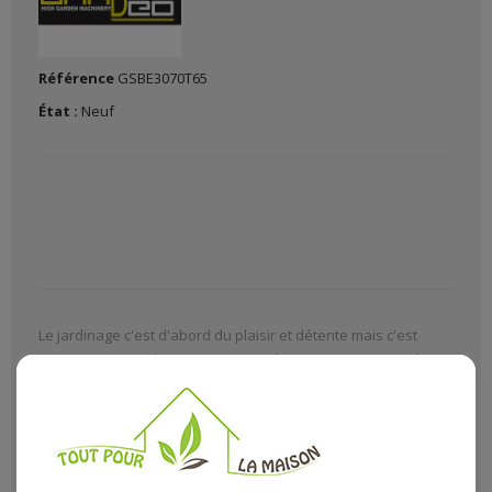
Référence
GSBE3070T65
État :
Neuf
Le jardinage c'est d'abord du plaisir et détente mais c'est
aussi un moyen de vivre mieux ou de manger mieux quel que
soit le type de jardin avec Le (La)
Scie A Buches Thermique
196Cc
dans notre rayon jardinage article
Scie à bûches
.
Descriptif technique