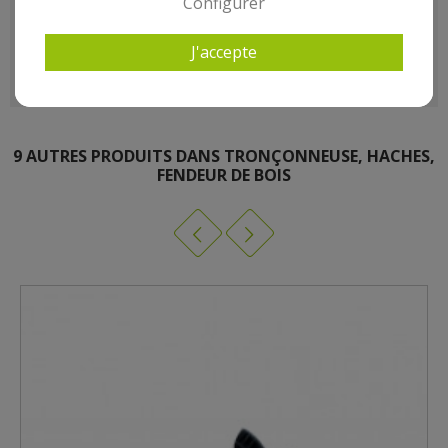
Configurer
- Poids kg(environ) : 117
- Garantie : 3 an(s)
J'accepte
9 AUTRES PRODUITS DANS TRONÇONNEUSE, HACHES,
FENDEUR DE BOIS