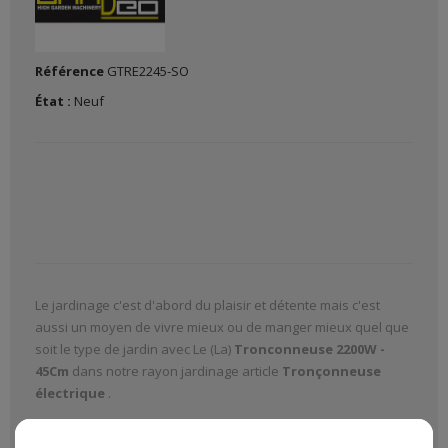
Référence
GTRE2245-SO
État :
Neuf
Le jardinage c'est d'abord du plaisir et détente mais c'est
aussi un moyen de vivre mieux ou de manger mieux quel que
soit le type de jardin avec Le (La)
Tronconneuse 2200W -
45Cm
dans notre rayon jardinage article
Tronçonneuse
électrique
.