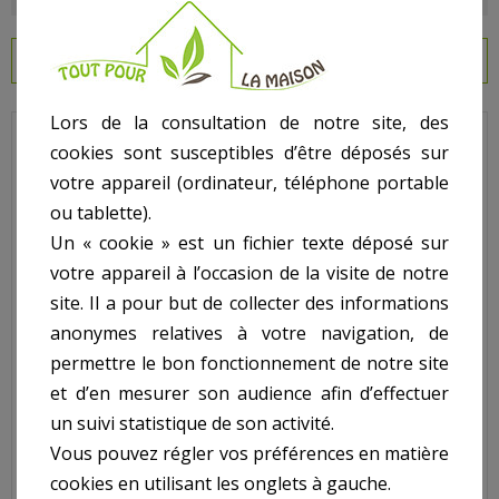
EN SAVOIR PLUS
Lors de la consultation de notre site, des
cookies sont susceptibles d’être déposés sur
Descriptif technique
votre appareil (ordinateur, téléphone portable
Tronconneuse 2200W
ou tablette).
Un « cookie » est un fichier texte déposé sur
- 45Cm ref. GTRE2245-
votre appareil à l’occasion de la visite de notre
site. Il a pour but de collecter des informations
SO:
anonymes relatives à votre navigation, de
permettre le bon fonctionnement de notre site
- Caractéristiques :
et d’en mesurer son audience afin d’effectuer
- Puissance : 2200W
un suivi statistique de son activité.
- Longueur Du Guide : 45Cm
- Vitesse D'Avancement De La Chaine : 13,7M/Sec
Vous pouvez régler vos préférences en matière
- Guide Oregon Double Guard 91
cookies en utilisant les onglets à gauche.