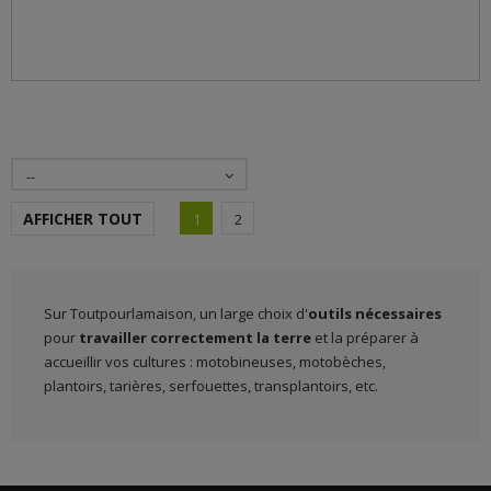
--
AFFICHER TOUT
1
2
Sur Toutpourlamaison, un large choix d'
outils nécessaires
pour
travailler correctement la terre
et la préparer à
accueillir vos cultures : motobineuses, motobèches,
plantoirs, tarières, serfouettes, transplantoirs, etc.