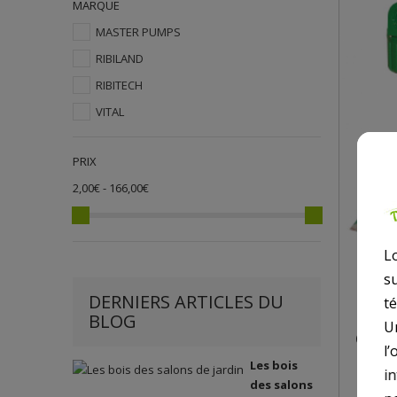
MARQUE
MASTER PUMPS
RIBILAND
RIBITECH
VITAL
PRIX
2,00€ - 166,00€
L
s
DERNIERS ARTICLES DU
t
BLOG
FILT
U
CAR
l’
Les bois
i
des salons