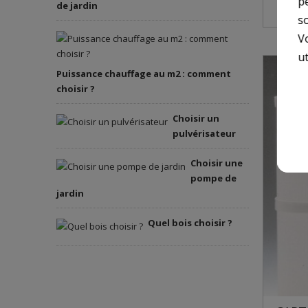
p
de jardin
so
V
ut
Puissance chauffage au m2 : comment
choisir ?
Choisir un
pulvérisateur
Choisir une
pompe de
jardin
Quel bois choisir ?