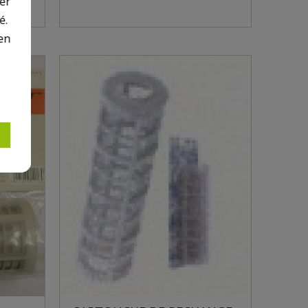
er
é.
en