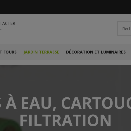
TACTER
L
T FOURS
JARDIN TERRASSE
DÉCORATION ET LUMINAIRES
S À EAU, CARTOU
FILTRATION