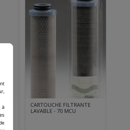
nt
r,
POUR
CARTOUCHE FILTRANTE
 à
LAVABLE - 70 MCU
des
de