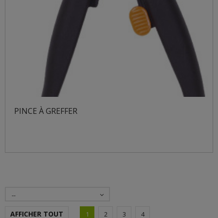
PINCE À GREFFER
--
AFFICHER TOUT
1
2
3
4