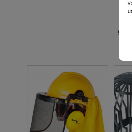
V
ut
9 AU