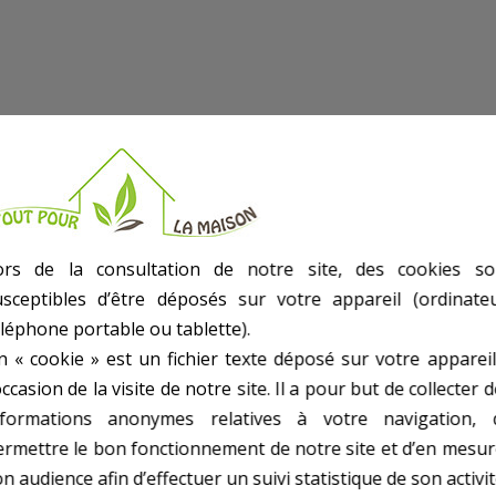
ors de la consultation de notre site, des cookies so
usceptibles d’être déposés sur votre appareil (ordinateu
st aussi un moyen de vivre mieux ou de manger mieux quel que soit le type 
éléphone portable ou tablette).
e Chaps De Protection ref.
n « cookie » est un fichier texte déposé sur votre appareil
occasion de la visite de notre site. Il a pour but de collecter 
ile À Ajuster
nformations anonymes relatives à votre navigation, 
e Tronçonneuses
ermettre le bon fonctionnement de notre site et d’en mesur
n audience afin d’effectuer un suivi statistique de son activit