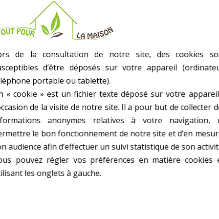
- Combiné Avec Lame - 550Mm
- 5 Angles De Coupe
- Hauteur De Coupe : 15 Cm
- Poids kg(environ) : 4.5
ors de la consultation de notre site, des cookies so
- Garantie : 2 an(s)
usceptibles d’être déposés sur votre appareil (ordinateu
éléphone portable ou tablette).
n « cookie » est un fichier texte déposé sur votre appareil
occasion de la visite de notre site. Il a pour but de collecter 
nformations anonymes relatives à votre navigation, 
ermettre le bon fonctionnement de notre site et d’en mesur
10 AUTRES PRODUITS DANS SCIES
n audience afin d’effectuer un suivi statistique de son activit
ous pouvez régler vos préférences en matière cookies 
ilisant les onglets à gauche.