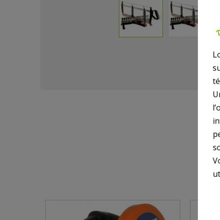
L
s
t
U
l’
i
p
so
V
ut