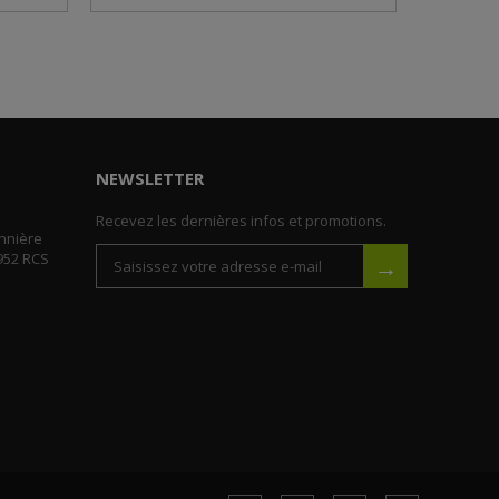
NEWSLETTER
Recevez les dernières infos et promotions.
nnière
952 RCS
→