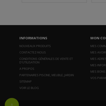
INFORMATIONS
MON CO
NOUVEAUX PRODUITS
MES COM
CONTACTEZ-NOUS
MES AVOI
CONDITIONS GÉNÉRALES DE VENTE ET
MES ADRE
D'UTILISATION
MES INFO
A PROPOS
MES BONS
PARTENAIRES PISCINE, MEUBLE, JARDIN
VOS PARA
SITEMAP
VOIR LE BLOG
Change