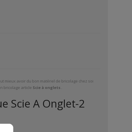
vaut mieux avoir du bon matériel de bricolage chez soi
 bricolage article
Scie à onglets
.
ue Scie A Onglet-2