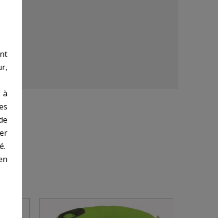
nt
r,
 à
des
de
er
é.
en