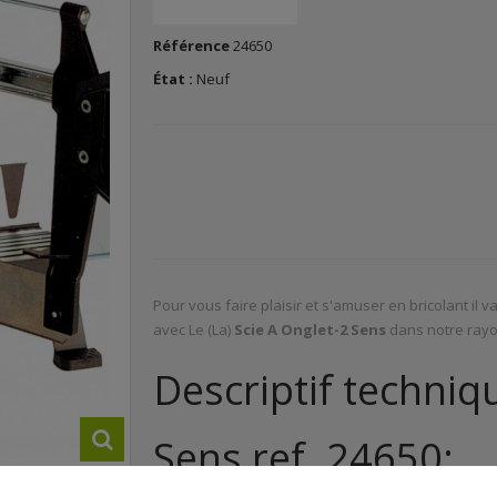
Référence
24650
État :
Neuf
Pour vous faire plaisir et s'amuser en bricolant il 
avec Le (La)
Scie A Onglet-2 Sens
dans notre rayon
Descriptif techniq
Sens ref. 24650: