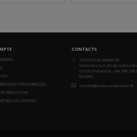
MPTE
CONTACTS
MANDES
TOUTPOURLAMAISON ,
Garboche Sas ZA de la Bourdo
RS
01320 Chalamont - AIN 790 299 
SSES
BOURG.
RMATIONS PERSONNELLES
contact@toutpourlamaison.fr
 DE RÉDUCTION
MÈTRES DE COOKIES