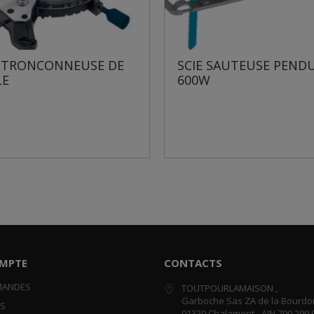
SCIE SAUTEUSE PENDULAIRE
SCIE SAUTE
600W
PENDULAIR
MPTE
CONTACTS
MANDES
TOUTPOURLAMAISON ,
Garboche Sas ZA de la Bourdo
RS
01320 Chalamont - AIN 790 299 