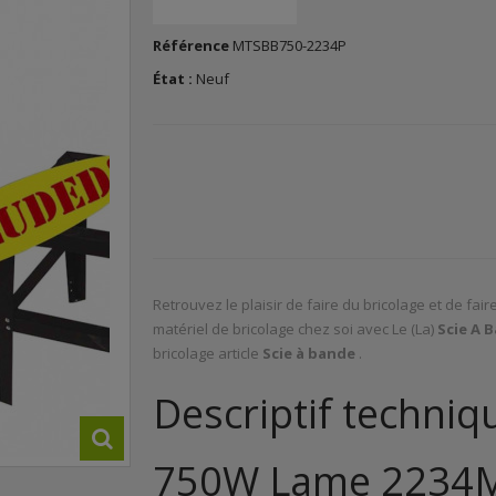
Référence
MTSBB750-2234P
État :
Neuf
Retrouvez le plaisir de faire du bricolage et de fa
matériel de bricolage chez soi avec Le (La)
Scie A 
bricolage article
Scie à bande
.
Descriptif techniq
750W Lame 2234M