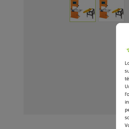
L
s
t
U
l’
i
p
so
V