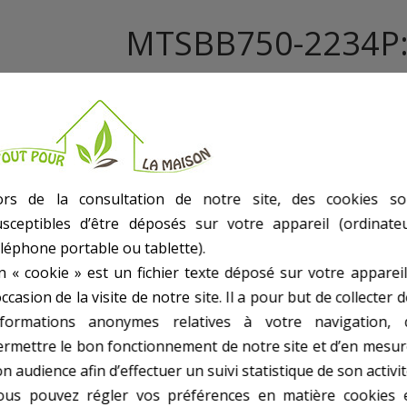
MTSBB750-2234P
- Scie A Bande
- Puissance : 750 Watt
- Vitesse : 6.3M/Sec
- Capacité De Coupe : 130X305Mm
- Table 495X390Mm
ors de la consultation de notre site, des cookies so
- Inclinable À 45°
- Lame 2234Mm
usceptibles d’être déposés sur votre appareil (ordinateu
- Hauteur Total 1061Mm
éléphone portable ou tablette).
- Equipée D Un Pied
n « cookie » est un fichier texte déposé sur votre appareil
- Poids kg(environ) : 62
occasion de la visite de notre site. Il a pour but de collecter 
- Garantie : 3 an(s)
nformations anonymes relatives à votre navigation, 
ermettre le bon fonctionnement de notre site et d’en mesur
n audience afin d’effectuer un suivi statistique de son activit
ous pouvez régler vos préférences en matière cookies 