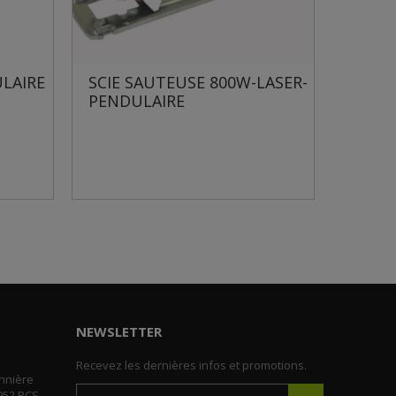
USE 800W-LASER-
SCIE DOUBLE LAME MULTI-
E
MATERIAUX
NEWSLETTER
Recevez les dernières infos et promotions.
nnière
952 RCS