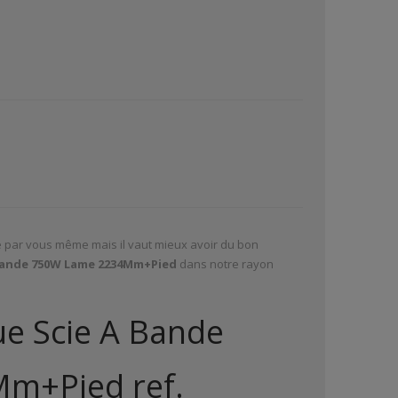
ire par vous même mais il vaut mieux avoir du bon
Bande 750W Lame 2234Mm+Pied
dans notre rayon
ue Scie A Bande
m+Pied ref.