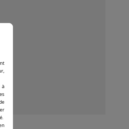
:
nt
r,
 à
des
de
er
é.
en