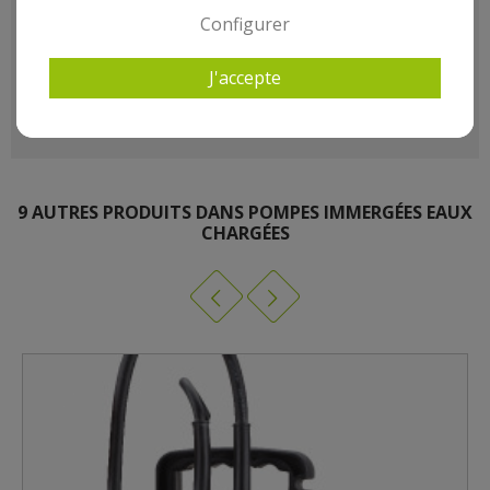
- Turbine : Ppo
Configurer
- Câble 10M
- Poids kg(environ) : 5
J'accepte
- Garantie : 3 an(s)
9 AUTRES PRODUITS DANS POMPES IMMERGÉES EAUX
CHARGÉES