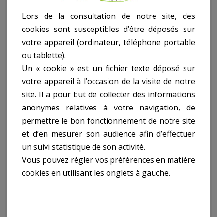
Descriptif technique
Lors de la consultation de notre site, des
cookies sont susceptibles d’être déposés sur
votre appareil (ordinateur, téléphone portable
Pompe Vide Caves
ou tablette).
Un « cookie » est un fichier texte déposé sur
Pour Eaux Chargees
votre appareil à l’occasion de la visite de notre
site. Il a pour but de collecter des informations
Avec Flotteur ref.
anonymes relatives à votre navigation, de
permettre le bon fonctionnement de notre site
MPS750-2S:
et d’en mesurer son audience afin d’effectuer
un suivi statistique de son activité.
Vous pouvez régler vos préférences en matière
- 750W - 2 Sorties
cookies en utilisant les onglets à gauche.
- Débit Max : 12500L/H
- Hauteur De Refoulement Max : 8Mce
- Passage : 35Mm
- Exécution : Abs