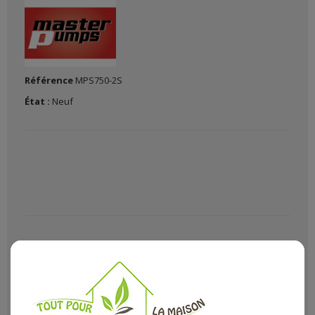
Référence
MPS750-2S
État :
Neuf
Outils et équipement du jardinier: Notre sélection pompes et
accessoires pour l'arrosage indispensables et astucieux pour
se rendre la vie encore plus simple au jardin avec Le (La)
Pompe Vide Caves Pour Eaux Chargees Avec Flotteur
dans notre rayon Pompes article
Vide caves
.