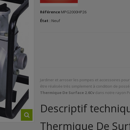
Référence
MPG2000HP26
État :
Neuf
Jardiner et arroser les pompes et accessoires pour 
être réalisée très simplement à condition de posséd
Thermique De Surface 2.6Cv
dans notre rayon P
Descriptif techni
Thermique De Surf