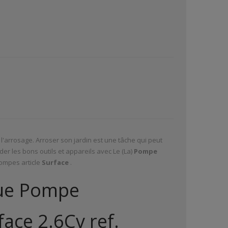
l'arrosage. Arroser son jardin est une tâche qui peut
er les bons outils et appareils avec Le (La)
Pompe
ompes article
Surface
.
que Pompe
ace 2.6Cv ref.