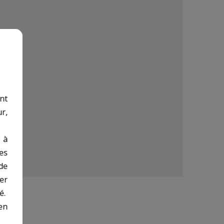
nt
r,
 à
des
de
er
é.
en