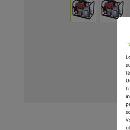
L
s
t
U
l’
i
p
so
V
ut