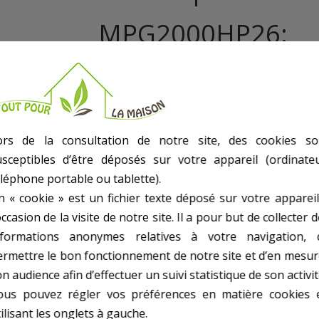
MPG2000HP26:
- Débit : 416L/Min
- Hauteur De Refoulement Max : 20M
- Hauteur D'Aspiration : 8M
- Raccord Aspiration : 1 1/2'' - Refoulement : 1 1/2''
ors de la consultation de notre site, des cookies so
- Capacité Du Réservoir D'Essence : 1,6L
- Livrée En Boîte Couleur
usceptibles d’être déposés sur votre appareil (ordinateu
- Livree Avec Cadre Et Renfort De Protection
éléphone portable ou tablette).
- Poids kg(environ) : 17.9
n « cookie » est un fichier texte déposé sur votre appareil
- Garantie : 3 an(s)
occasion de la visite de notre site. Il a pour but de collecter 
nformations anonymes relatives à votre navigation, 
ermettre le bon fonctionnement de notre site et d’en mesur
n audience afin d’effectuer un suivi statistique de son activit
ous pouvez régler vos préférences en matière cookies 
ilisant les onglets à gauche.