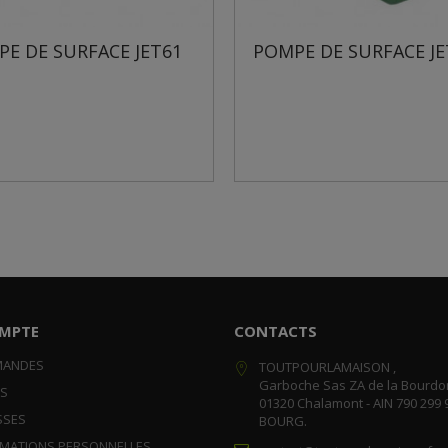
MPE DE SURFACE JET81
POMPE DE SURFACE 
MPTE
CONTACTS
MANDES
TOUTPOURLAMAISON ,
Garboche Sas ZA de la Bourdo
RS
01320 Chalamont - AIN 790 299 
SSES
BOURG.
RMATIONS PERSONNELLES