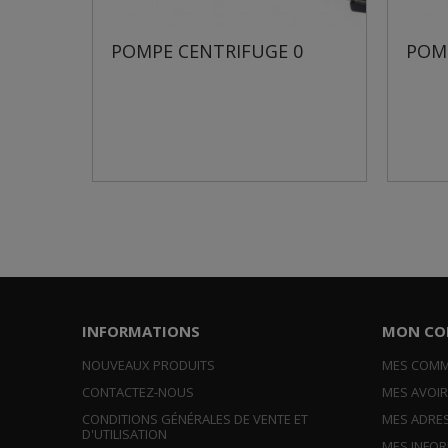
 0
POMPE DE SURFACE JET61
PO
INFORMATIONS
MON CO
NOUVEAUX PRODUITS
MES COM
CONTACTEZ-NOUS
MES AVOI
CONDITIONS GÉNÉRALES DE VENTE ET
MES ADRE
D'UTILISATION
MES INFO