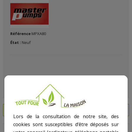
Référence
MPXA80
État :
Neuf
EN SAVOIR PLUS
Lors de la consultation de notre site, des
cookies sont susceptibles d’être déposés sur
Outils et équipement du jardinier: Notre sélection pompes et