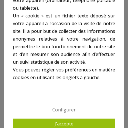
votre appareil (ordinateur, téléphone portable
accessoires pour l'arrosage indispensables et astucieux pour
ou tablette).
se rendre la vie encore plus simple au jardin avec Le (La)
Pompe D'Arrosage De Surface 800W
dans notre rayon
Un « cookie » est un fichier texte déposé sur
Pompes article
Arrosage
.
Descriptif technique
votre appareil à l’occasion de la visite de notre
site. Il a pour but de collecter des informations
Pompe D'Arrosage De
anonymes relatives à votre navigation, de
Surface 800W ref.
permettre le bon fonctionnement de notre site
et d’en mesurer son audience afin d’effectuer
MPXA80:
un suivi statistique de son activité.
Vous pouvez régler vos préférences en matière
- Puissance : 800W
cookies en utilisant les onglets à gauche.
- Débit : 3600 L/H
- Hauteur De Refoulement Max : 40Mce
- Hauteur D Aspiration Max : 6M
- Exécution : Fonte
- Turbine : Ppo
- Aspiration : 1'' - Refoulement : 1''
- Equipee D Une Poignee Et D Un Interrupteur
Configurer
- Poids kg(environ) : 15.2
- Garantie : 3 an(s)
J'accepte