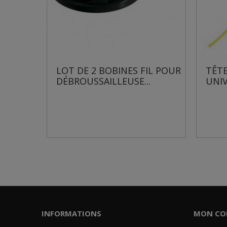
 DE 2 BOBINES FIL POUR
TÊTE DE DÉBROUSSA
ROUSSAILLEUSE...
UNIVERSELLE AVEC...
INFORMATIONS
MON CO