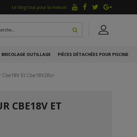
Le blog tout pour la maison
BRICOLAGE OUTILLAGE
PIÈCES DÉTACHÉES POUR PISCINE
r Cbe18V Et Cbe18V2Bcr
UR CBE18V ET