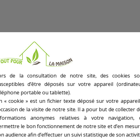
ors de la consultation de notre site, des cookies so
usceptibles d’être déposés sur votre appareil (ordinateu
 verts avec Le (La)
Lot 2 Bobines Pour Cbe18V Et Cbe18V2Bcr
dans notre
e Lot 2 Bobines Pour Cbe18
éléphone portable ou tablette).
n « cookie » est un fichier texte déposé sur votre appareil
occasion de la visite de notre site. Il a pour but de collecter 
nformations anonymes relatives à votre navigation, 
ermettre le bon fonctionnement de notre site et d’en mesur
n audience afin d’effectuer un suivi statistique de son activit