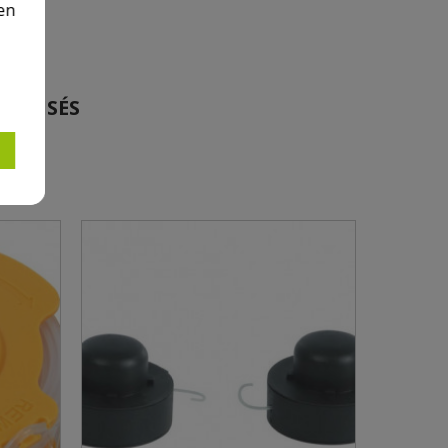
en
TORISÉS