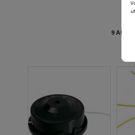
V
ut
9 AUTR