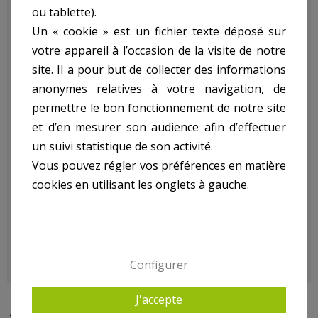
ou tablette).
Un « cookie » est un fichier texte déposé sur
Lame De Scie 200Mm-
votre appareil à l’occasion de la visite de notre
site. Il a pour but de collecter des informations
20Mm ref. AXSB200-
anonymes relatives à votre navigation, de
permettre le bon fonctionnement de notre site
20:
et d’en mesurer son audience afin d’effectuer
un suivi statistique de son activité.
Vous pouvez régler vos préférences en matière
- Lame De Scie 200Mm-20Mm
cookies en utilisant les onglets à gauche.
- Convient Pour : Bwts600-200, Bwts600-200Rt, Crts600-200,
Wmt600-200E
- Poids kg(environ) : 0.3
- Garantie : 2 an(s)
Configurer
J'accepte
10 AUTRES PRODUITS DANS ACCESSOIRES SCIES,LAME,