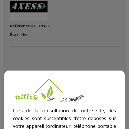
Référence
AXSB200-20
État :
Neuf
Pour vous faire plaisir et s'amuser en bricolant il vaut mieux
avoir du bon matériel de bricolage chez soi avec Le (La)
Lame
De Scie 200Mm-20Mm
dans notre rayon bricolage article
Lors de la consultation de notre site, des
Accessoires
.
cookies sont susceptibles d’être déposés sur
Descriptif technique
votre appareil (ordinateur, téléphone portable