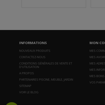
INFORMATIONS
MON CO
NOUVEAUX PRODUITS
MES COM
CONTACTEZ-NOUS
MES AVOI
CONDITIONS GÉNÉRALES DE VENTE ET
MES ADRE
D'UTILISATION
MES INFO
A PROPOS
MES BONS
PARTENAIRES PISCINE, MEUBLE, JARDIN
VOS PARA
SITEMAP
VOIR LE BLOG