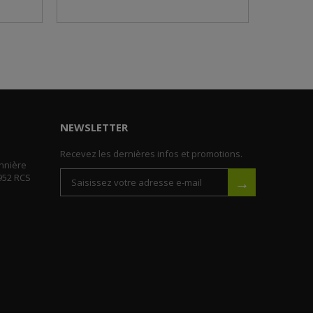
NEWSLETTER
Recevez les dernières infos et promotions.
nnière
952 RCS
→