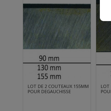
UX 155MM
LOT DE 2 COUTEAUX 155MM
L
SE
POUR DEGAUCHISSE
GR