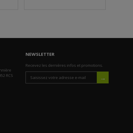
NEWSLETTER
Recevez les dernières infos et promotions.
nnière
952 RCS
→