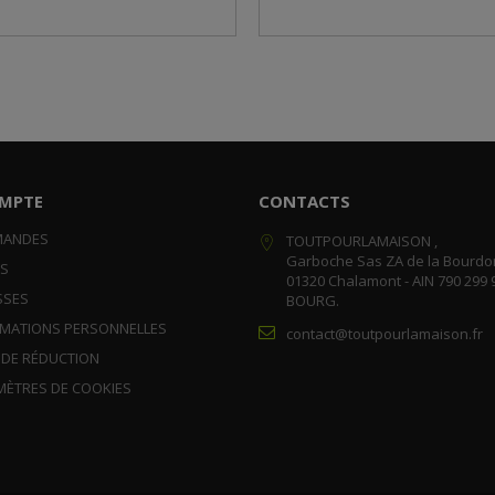
MPTE
CONTACTS
MANDES
TOUTPOURLAMAISON ,
Garboche Sas ZA de la Bourdo
RS
01320 Chalamont - AIN 790 299 
SSES
BOURG.
RMATIONS PERSONNELLES
contact@toutpourlamaison.fr
 DE RÉDUCTION
MÈTRES DE COOKIES