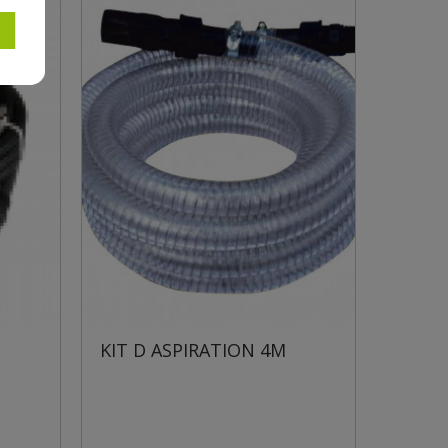
FLOTTEUR A
KIT D ASPIRATION 4M
10MT