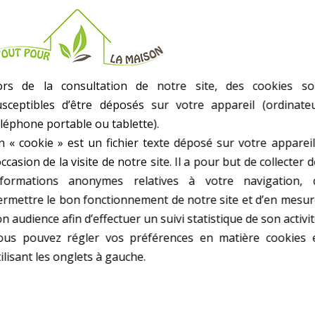
- Equipé D Un Clapet De Pied Crépine En Laiton
- Raccord 1'' En Laiton
- Poids Net : 2,1Kg
- Poids kg(environ) : 1.9
ors de la consultation de notre site, des cookies so
- Garantie : 3 an(s)
usceptibles d’être déposés sur votre appareil (ordinateu
éléphone portable ou tablette).
n « cookie » est un fichier texte déposé sur votre appareil
occasion de la visite de notre site. Il a pour but de collecter 
nformations anonymes relatives à votre navigation, 
ermettre le bon fonctionnement de notre site et d’en mesur
n audience afin d’effectuer un suivi statistique de son activit
 AUTRES PRODUITS DANS ACCESSOIRES POMP
ous pouvez régler vos préférences en matière cookies 
ilisant les onglets à gauche.