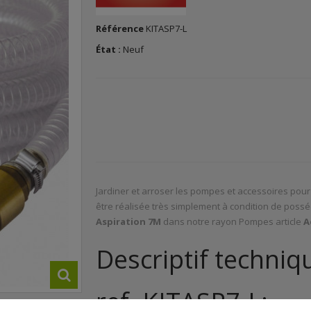
Référence
KITASP7-L
État :
Neuf
Jardiner et arroser les pompes et accessoires pour 
être réalisée très simplement à condition de posséd
Aspiration 7M
dans notre rayon Pompes article
A
Descriptif techniq
ref. KITASP7-L: