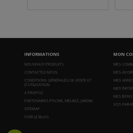
INFORMATIONS
MON CO
NOUVEAUX PRODUITS
MES COM
CONTACTEZ-NOUS
MES AVOI
CONDITIONS GÉNÉRALES DE VENTE ET
MES ADRE
D'UTILISATION
MES INFO
A PROPOS
MES BONS
PARTENAIRES PISCINE, MEUBLE, JARDIN
VOS PARA
SITEMAP
VOIR LE BLOG