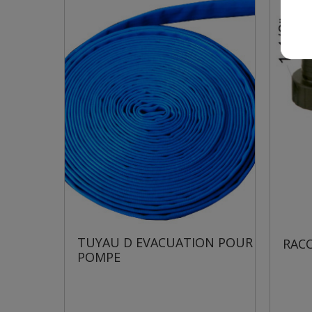
TUYAU D EVACUATION POUR
RACCORD COU
POMPE