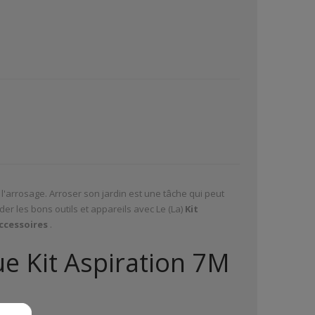
l'arrosage. Arroser son jardin est une tâche qui peut
er les bons outils et appareils avec Le (La)
Kit
ccessoires
.
ue Kit Aspiration 7M