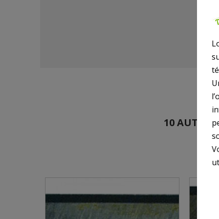
L
s
t
U
l’
i
10 AUTRES
p
so
V
ut