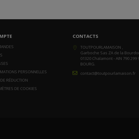
MPTE
CONTACTS
MANDES
TOUTPOURLAMAISON ,
Garboche Sas ZA de la Bourdo
RS
01320 Chalamont - AIN 790 299 
SSES
BOURG.
RMATIONS PERSONNELLES
contact@toutpourlamaison.fr
 DE RÉDUCTION
MÈTRES DE COOKIES