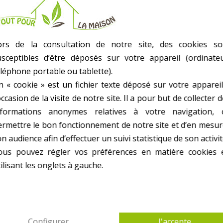
- Jeu De 2 Lames Pour Cpl1020-Bm
- Poids kg(environ) : 0.4
- Garantie : 2 an(s)
ors de la consultation de notre site, des cookies so
usceptibles d’être déposés sur votre appareil (ordinateu
éléphone portable ou tablette).
n « cookie » est un fichier texte déposé sur votre appareil
occasion de la visite de notre site. Il a pour but de collecter 
nformations anonymes relatives à votre navigation, 
 PRODUITS DANS ACCESSOIRES SCIES,LAME, R
ermettre le bon fonctionnement de notre site et d’en mesur
n audience afin d’effectuer un suivi statistique de son activit
ous pouvez régler vos préférences en matière cookies 
ilisant les onglets à gauche.
Configurer
J'accepte