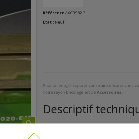
Référence
AXCRS82-2
État :
Neuf
Pour aménager réparer construire décorer chez vo
notre rayon bricolage article
Accessoires
.
Descriptif techniq
Pour Cpl1020-Bm r