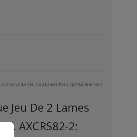
us avec Le (La)
Jeu De 2 Lames Pour Cpl1020-Bm
dans
ue Jeu De 2 Lames
ef. AXCRS82-2: