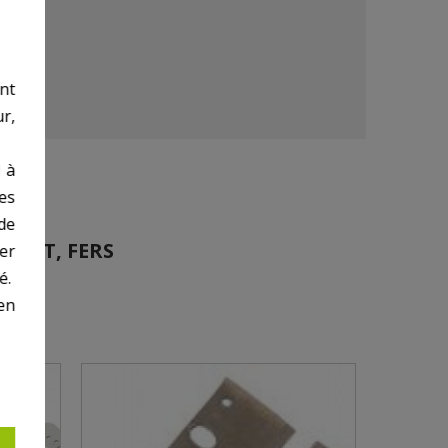
nt
r,
 à
des
de
ABOT, FERS
er
é.
en