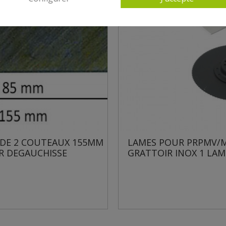
LAMES POUR PRPMV/M 1
2 LAMES POUR RE
GRATTOIR INOX 1 LAME...