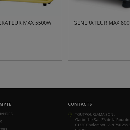
ERATEUR MAX 5500W
GENERATEUR MAX 80
MPTE
CONTACTS
MANDES
TOUTPOURLAMAISON ,
Garboche Sas ZA de la Bourdo
RS
01320 Chalamont - AIN 790 299 
SSES