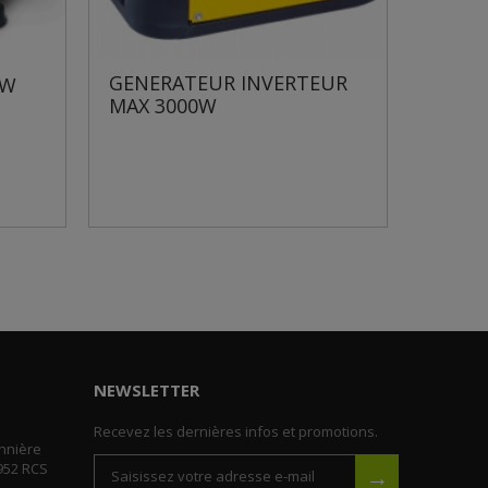
GENERATEUR INVERTEUR
0W
GENE
MAX 3000W
NEWSLETTER
Recevez les dernières infos et promotions.
nnière
952 RCS
→