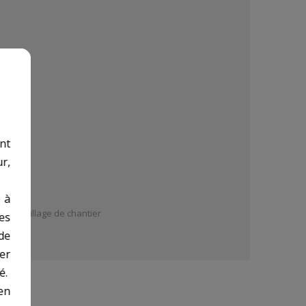
nt
r,
 à
 gros outillage de chantier
des
de
er
é.
en