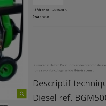
Référence
BGM5001ES
État :
Neuf
Du matériel de Pro Pour Bricoler décorer construir
notre rayon bricolage article
Générateur
.
Descriptif techni
Diesel ref. BGM50