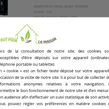
GENERATEUR DIESEL (BUILD WORKER)
2x230V - 32A
Type de moteur : DIESEL 4 TPS
Alerte Niveau d'huile OUI
Normes IP 23 /> OUI
Puissance max: 5000W
Puissance continue: 4500W
Réservoir: 12L
Autonomie : 6H30min
ors de la consultation de notre site, des cookies so
Démarrage électrique (livré avec batterie)
usceptibles d’être déposés sur votre appareil (ordinateu
96B (à 7m)
éléphone portable ou tablette).
Poids: 104Kg
n « cookie » est un fichier texte déposé sur votre appareil
Idéal pour les chantiers, fermes...
Peut fournir en électricité: gros outillage de jardin,
occasion de la visite de notre site. Il a pour but de collecter 
nformations anonymes relatives à votre navigation, 
ermettre le bon fonctionnement de notre site et d’en mesur
n audience afin d’effectuer un suivi statistique de son activit
ous pouvez régler vos préférences en matière cookies 