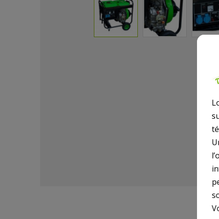
L
s
t
U
l’
i
p
so
V