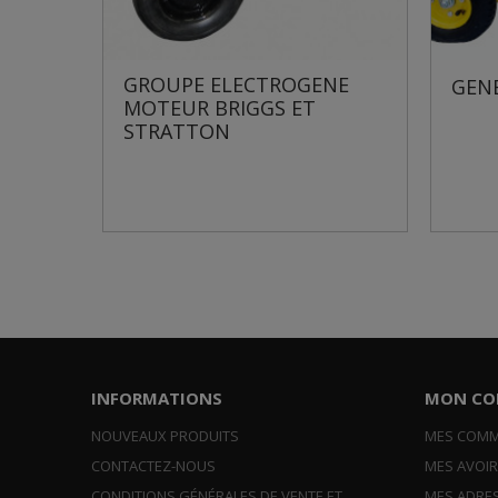
NE
GROUPE ELECTROGENE
GEN
MOTEUR BRIGGS ET
STRATTON
INFORMATIONS
MON CO
NOUVEAUX PRODUITS
MES COM
CONTACTEZ-NOUS
MES AVOI
CONDITIONS GÉNÉRALES DE VENTE ET
MES ADRE