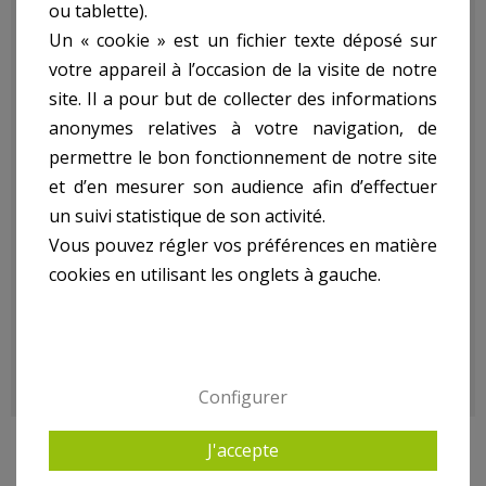
Generateur ref.
ou tablette).
Un « cookie » est un fichier texte déposé sur
votre appareil à l’occasion de la visite de notre
BG2300R:
site. Il a pour but de collecter des informations
anonymes relatives à votre navigation, de
- Puissance Max : 2200W
permettre le bon fonctionnement de notre site
- Vitesse : 3000/Min
et d’en mesurer son audience afin d’effectuer
- Autonomie : 10,6H
un suivi statistique de son activité.
- Capacité Du Réservoir : 15L
Vous pouvez régler vos préférences en matière
- Moteur 4 Temps
- Avec Roues
cookies en utilisant les onglets à gauche.
- Livré En Boîte Couleur
- Poids kg(environ) : 42.3
- Garantie : 3 an(s)
Configurer
J'accepte
8 AUTRES PRODUITS DANS GROUPE ÉLECTROGÈNE,