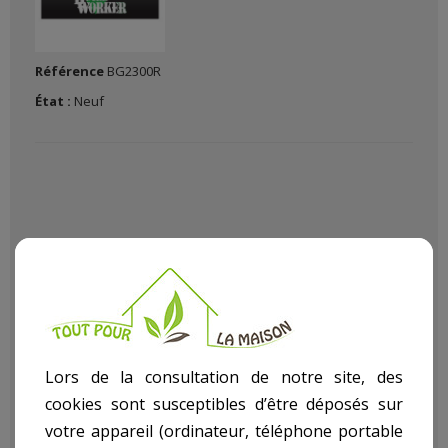
Référence
BG2300R
État :
Neuf
Pour aménager réparer construire décorer chez vous avec Le
(La)
Generateur
dans notre rayon bricolage article
Générateur
.
Lors de la consultation de notre site, des
Descriptif technique
cookies sont susceptibles d’être déposés sur
votre appareil (ordinateur, téléphone portable