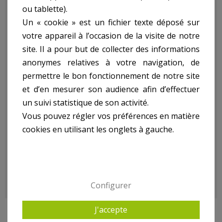
ou tablette).
Descriptif technique
Un « cookie » est un fichier texte déposé sur
votre appareil à l’occasion de la visite de notre
Anti Calcaire Pour
site. Il a pour but de collecter des informations
anonymes relatives à votre navigation, de
Machine À Laver ref.
permettre le bon fonctionnement de notre site
et d’en mesurer son audience afin d’effectuer
un suivi statistique de son activité.
7920004:
Vous pouvez régler vos préférences en matière
cookies en utilisant les onglets à gauche.
- Anti Calcaire Pour Machine À Laver
- Poids kg(environ) : 0.2
- Garantie : 1 an(s)
Configurer
J'accepte