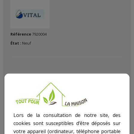
Référence
7920004
État :
Neuf
Outils et équipement du jardinier: Notre sélection pompes et
accessoires pour l'arrosage indispensables et astucieux pour
Lors de la consultation de notre site, des
se rendre la vie encore plus simple au jardin avec L'
Anti
cookies sont susceptibles d’être déposés sur
Calcaire Pour Machine À Laver
dans notre rayon Pompes
article
Accessoires
.
votre appareil (ordinateur, téléphone portable