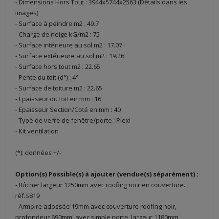
- Dimensions Hors Tout : 3944x5744x2563 (Détails dans les
images)
- Surface à peindre m2 : 49.7
- Charge de neige kG/m2 : 75
- Surface intérieure au sol m2 : 17.07
- Surface extérieure au sol m2 : 19.26
- Surface hors tout m2 : 22.65
- Pente du toit (d°) : 4°
- Surface de toiture m2 : 22.65
- Epaisseur du toit en mm : 16
- Epaisseur Section/Coté en mm : 40
- Type de verre de fenêtre/porte : Plexi
- Kit ventilation
(*): données +/-
Option(s) Possible(s) à ajouter (vendue(s) séparément) :
- Bûcher largeur 1250mm avec roofing noir en couverture.
réf.S819
- Armoire adossée 19mm avec couverture roofing noir,
profondeur 690mm, avec simple porte, largeur 1180mm,