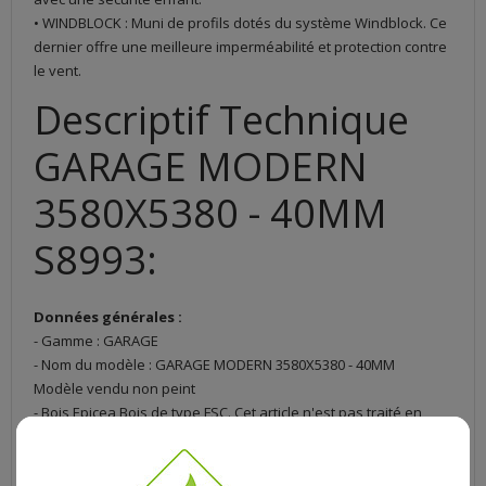
• WINDBLOCK : Muni de profils dotés du système Windblock. Ce
dernier offre une meilleure imperméabilité et protection contre
le vent.
Descriptif Technique
GARAGE MODERN
3580X5380 - 40MM
S8993:
Données générales :
- Gamme : GARAGE
- Nom du modèle : GARAGE MODERN 3580X5380 - 40MM
Modèle vendu non peint
- Bois Epicea Bois de type FSC. Cet article n'est pas traité en
usine, il vous appartient de le traiter lors de sa
réception.Prévoyez un traitement fongicide (conseillé) afin de
traiter le bois avant le montage de la construction et