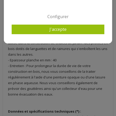
moindre problème à l'aide du manuel de montage fourni. Il est
conseillé de faire le montage à 2 personnes. Les outils suivants
seront nécessaires pour le bon déroulement de l'installation
Configurer
de la construction : un marteau, un escabeau, une scie, une
perceuse/viseuse, un cutter, un mètre (8m), un niveau, une
J'accepte
équerre.
- Montage : Système PLACEPLUG :Le système traditionnellement
utilisé dans la construction de chalets de jardin : des profilés en
bois dotés de languettes et de rainures qui s'emboîtent les uns
dans les autres.
- Epaisseur planche en mm : 40
- Entretien : Pour prolongeur la durée de vie de votre
construction en bois, nous vous conseillons de la traiter
régulièrement à l'aide d'une peinture opaque ou d'une lasure
en phase aqueuse. Nous vous conseillons également de
prévoir des gouttières ainsi qu'un collecteur d'eau pour une
bonne évacuation des eaux.
Données et spécifications techniques (*) :