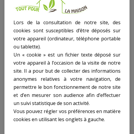
l'application de la lasure. Il bénéficie de 2 ans de garantie.
Porte(s) et Fenêtre(s) incluses :
- Porte simple.
Lors de la consultation de notre site, des
-
Porte de garage en bois avec serrure
cookies sont susceptibles d’être déposés sur
votre appareil (ordinateur, téléphone portable
Données pour le montage (*) :
- Livraison : Une dizaine de jours avant la livraison de la
ou tablette).
construction vous êtes informés de la date de livraison. Celle-ci
Un « cookie » est un fichier texte déposé sur
se fait avec une semi-remorque équipée d'un chariot
votre appareil à l’occasion de la visite de notre
élévateur. La livraison de la marchandise s'entend sur le
site. Il a pour but de collecter des informations
trottoir ou accotement en limite de propriété.
anonymes relatives à votre navigation, de
- Kit prêt à monter
- Fondation : Assurez-vous d'avoir des bonnes fondations, sur
permettre le bon fonctionnement de notre site
un sol nivelé et tassé, qui assureront la stabilité et la durabilité
et d’en mesurer son audience afin d’effectuer
de votre construction. Optez pour une dalle béton. Pour éviter
un suivi statistique de son activité.
l'humidité remontante nous vous conseillons de placer une
Vous pouvez régler vos préférences en matière
bâche plastique sous la fondation.
- Dimensions dalle de béton : 3580x5380
cookies en utilisant les onglets à gauche.
- Installation : Vous êtes un bricoleur habile ? Vous pourrez
installer vous-même une construction en bois SOLID sans le