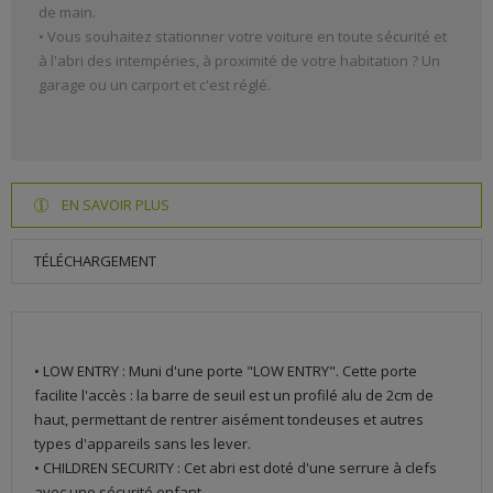
de main.
• Vous souhaitez stationner votre voiture en toute sécurité et
à l'abri des intempéries, à proximité de votre habitation ? Un
garage ou un carport et c'est réglé.
EN SAVOIR PLUS
TÉLÉCHARGEMENT
• LOW ENTRY : Muni d'une porte "LOW ENTRY". Cette porte
facilite l'accès : la barre de seuil est un profilé alu de 2cm de
haut, permettant de rentrer aisément tondeuses et autres
types d'appareils sans les lever.
• CHILDREN SECURITY : Cet abri est doté d'une serrure à clefs
avec une sécurité enfant.