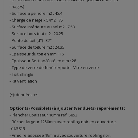
images)
- Surface à peindre m2 : 45.4
- Charge de neige kG/m2 : 75
- Surface intérieure au sol m2 : 7.53
- Surface hors tout m2 : 20.25
- Pente du toit (d°) : 37°
- Surface de toiture m2 : 24.35
- Epaisseur du toit en mm : 16
- Epaisseur Section/Coté en mm : 28
- Type de verre de fenêtre/porte : Vitre en verre
- Toit Shingle
- Kit ventilation
(*): données +/-
Option(s) Possible(s) à ajouter (vendue(s) séparément) :
- Plancher Epaisseur 16mm réf. S852
- Bûcher largeur 1250mm avec roofing noir en couverture.
réf.S819
- Armoire adossée 19mm avec couverture roofing noir,