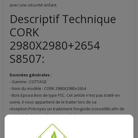
avec une sécurité enfant.
Descriptif Technique
CORK
2980X2980+2654
S8507:
Données générales :
- Gamme : COTTAGE
- Nom du modèle : CORK 2980X2980+2654
- Bois Epicea Bois de type FSC. Cet article n'est pas traité en
usine, il vous appartient de le traiter lors de sa
réception.Prévoyez un traitement fongicide (conseillé) afin de
traiter le bois avant le montage de la construction et
l'application de la lasure. Il bénéficie de 2 ans de garantie.
Porte(s) et Fenêtre(s) incluses :
- Porte Double.