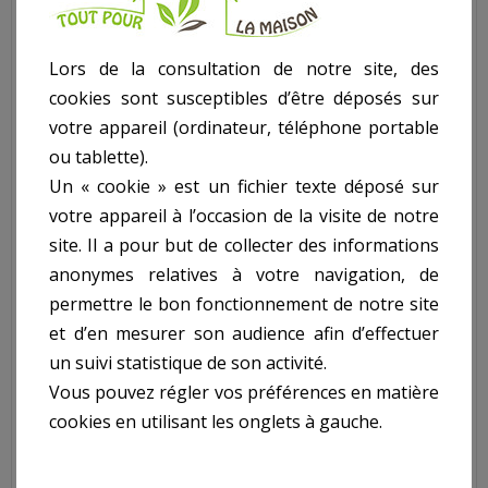
- Fenêtre(s).
Données pour le montage (*) :
Lors de la consultation de notre site, des
- Livraison : Une dizaine de jours avant la livraison de la
cookies sont susceptibles d’être déposés sur
construction vous êtes informés de la date de livraison. Celle-ci
votre appareil (ordinateur, téléphone portable
se fait avec une semi-remorque équipée d'un chariot
ou tablette).
élévateur. La livraison de la marchandise s'entend sur le
Un « cookie » est un fichier texte déposé sur
trottoir ou accotement en limite de propriété.
- Kit prêt à monter
votre appareil à l’occasion de la visite de notre
- Fondation : Assurez-vous d'avoir des bonnes fondations, sur
site. Il a pour but de collecter des informations
un sol nivelé et tassé, qui assureront la stabilité et la durabilité
anonymes relatives à votre navigation, de
de votre construction. Optez pour une dalle béton. Pour éviter
permettre le bon fonctionnement de notre site
l'humidité remontante nous vous conseillons de placer une
bâche plastique sous la fondation.
et d’en mesurer son audience afin d’effectuer
- Dimensions dalle de béton : 2980x5634
un suivi statistique de son activité.
- Installation : Vous êtes un bricoleur habile ? Vous pourrez
Vous pouvez régler vos préférences en matière
installer vous-même une construction en bois SOLID sans le
cookies en utilisant les onglets à gauche.
moindre problème à l'aide du manuel de montage fourni. Il est
conseillé de faire le montage à 2 personnes. Les outils suivants
seront nécessaires pour le bon déroulement de l'installation