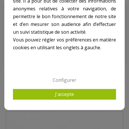
site. Il a pour but de collecter des informations
anonymes relatives à votre navigation, de
JET VAG - Nage à Contre courant - Pièce à sceller -
permettre le bon fonctionnement de notre site
Jeu de 3 vis façade.
et d’en mesurer son audience afin d’effectuer
un suivi statistique de son activité.
Sur image, N° 23.
Vous pouvez régler vos préférences en matière
cookies en utilisant les onglets à gauche.
10 AUTRES PRODUITS DANS JET VAG - PIÈCE À SCELLER
Configurer
J'accepte