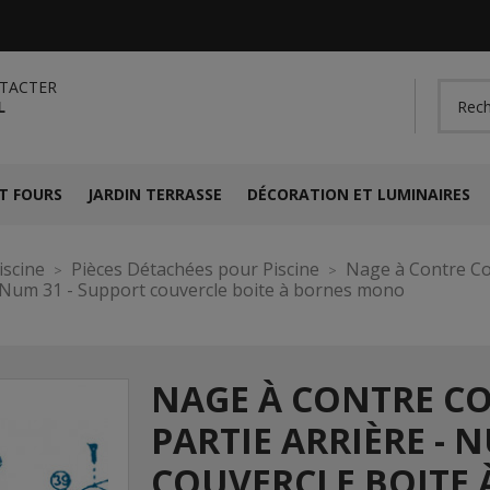
TACTER
L
T FOURS
JARDIN TERRASSE
DÉCORATION ET LUMINAIRES
iscine
Pièces Détachées pour Piscine
Nage à Contre C
- Num 31 - Support couvercle boite à bornes mono
NAGE À CONTRE C
PARTIE ARRIÈRE - 
COUVERCLE BOITE