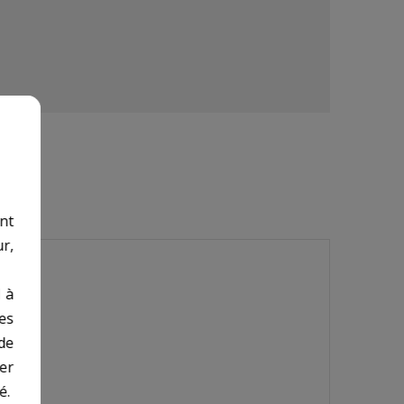
nt
r,
 à
des
de
er
é.