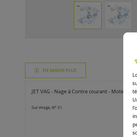
EN SAVOIR PLUS
L
s
JET VAG - Nage à Contre courant - Moteur Par
t
U
Sur image, N° 31.
l’
i
p
so