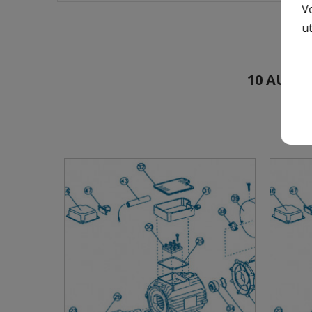
V
ut
10 AUTRE