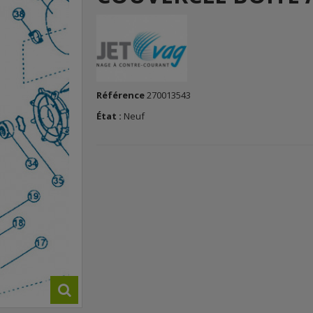
Référence
270013543
État :
Neuf