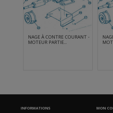
RE COURANT -
NAGE À CONTRE COURANT -
...
MOTEUR PARTIE...
INFORMATIONS
MON CO