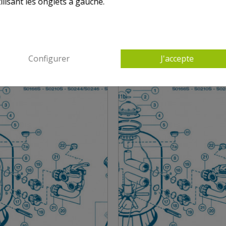
ilisant les onglets à gauche.
NS HAYWARD SIDE S0166S - S0210S - S0244-S02
Configurer
J'accepte