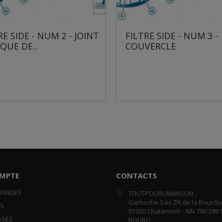
JOINT
FILTRE SIDE - NUM 3 -
FILTRE
COUVERCLE
TORIQU
MPTE
CONTACTS
MANDES
TOUTPOURLAMAISON ,
Garboche Sas ZA de la Bourdo
RS
01320 Chalamont - AIN 790 299 
SSES
BOURG.