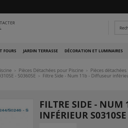
TACTER
L
T FOURS
JARDIN TERRASSE
DÉCORATION ET LUMINAIRES
iscine
Pièces Détachées pour Piscine
Pièces détachées f
0310SE - S0360SE
Filtre Side - Num 11b - Diffuseur inféri
FILTRE SIDE - NUM 
INFÉRIEUR S0310SE