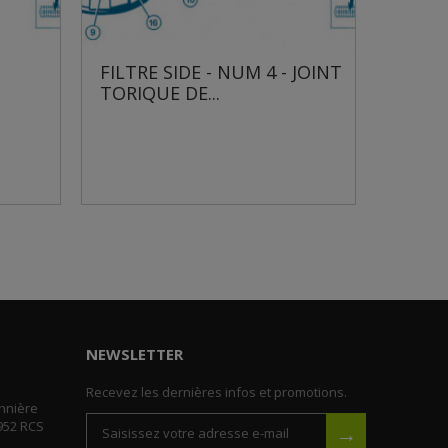
 SIDE - NUM 4 - JOINT
FILTRE SIDE - NUM 5 -
E DE...
COLLIER DE SERRAGE S...
NEWSLETTER
Recevez les dernières infos et promotions.
nnière
952 RCS
→