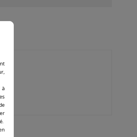
nt
r,
 à
des
de
er
é.
en