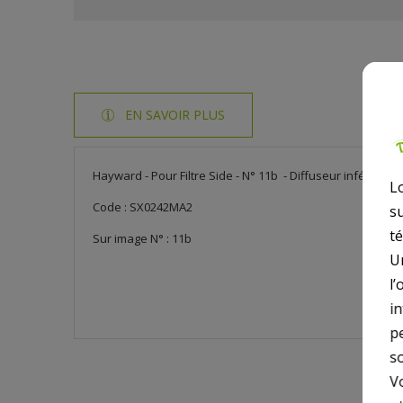
EN SAVOIR PLUS
Hayward - Pour Filtre Side - N° 11b - Diffuseur inférieur 
L
Code : SX0242MA2
s
t
Sur image N° : 11b
U
l’
i
p
so
V