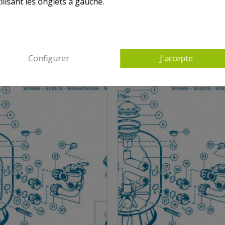
ilisant les onglets à gauche.
NS HAYWARD SIDE S0166S - S0210S - S0244-S02
Configurer
J'accepte