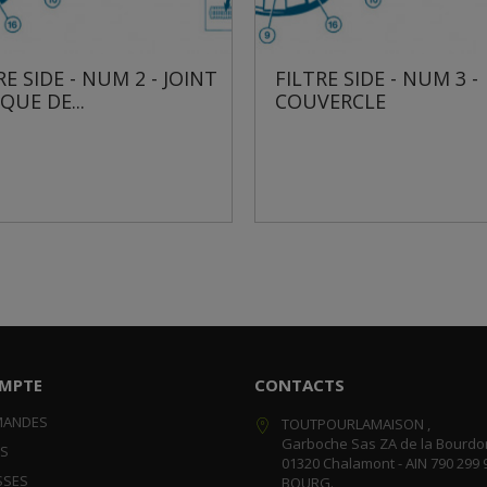
INT
FILTRE SIDE - NUM 3 -
FILTRE SI
COUVERCLE
TORIQUE 
MPTE
CONTACTS
MANDES
TOUTPOURLAMAISON ,
Garboche Sas ZA de la Bourdo
RS
01320 Chalamont - AIN 790 299 
SSES
BOURG.