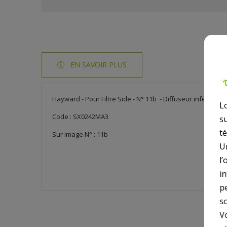
EN SAVOIR PLUS
Hayward - Pour Filtre Side - N° 11b - Diffuseur inférieur 
L
Code : SX0242MA3
s
t
Sur image N° : 11b
U
l’
i
p
so
V