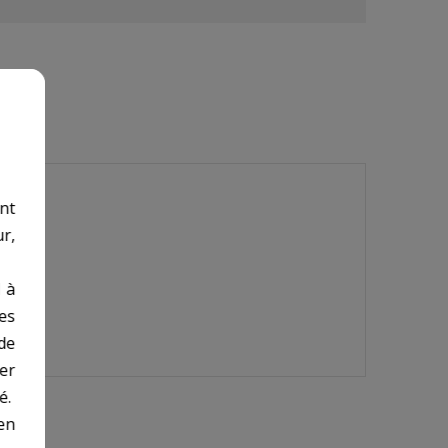
nt
r,
 à
des
de
er
é.
en