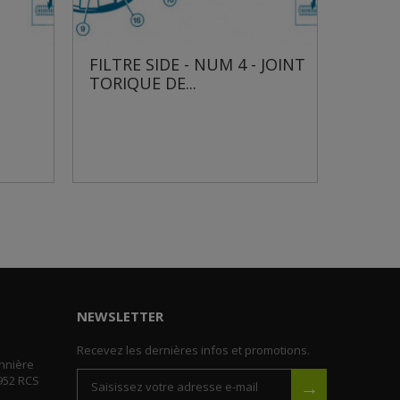
DE - NUM 4 - JOINT
FILTRE SIDE - NUM 5 -
DE...
COLLIER DE SERRAGE S...
NEWSLETTER
Recevez les dernières infos et promotions.
nnière
952 RCS
→