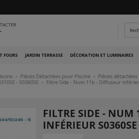
TACTER
L
T FOURS
JARDIN TERRASSE
DÉCORATION ET LUMINAIRES
iscine
Pièces Détachées pour Piscine
Pièces détachées f
0310SE - S0360SE
Filtre Side - Num 11b - Diffuseur inféri
FILTRE SIDE - NUM 
INFÉRIEUR S0360SE