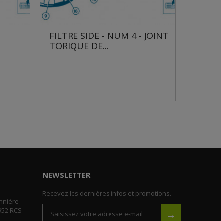
FILTRE SIDE - NUM 4 - JOINT
FILTRE
TORIQUE DE...
COLLIE
NEWSLETTER
Recevez les dernières infos et promotions.
nnière
952 RCS
→