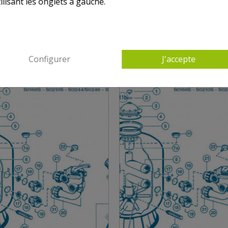
ilisant les onglets à gauche.
NS HAYWARD SIDE S0166S - S0210S - S0244-S02
Configurer
J'accepte