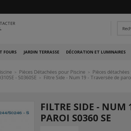
TACTER
L
T FOURS
JARDIN TERRASSE
DÉCORATION ET LUMINAIRES
iscine
Pièces Détachées pour Piscine
Pièces détachées f
0310SE - S0360SE
Filtre Side - Num 19 - Traversée de par
FILTRE SIDE - NUM 
PAROI S0360 SE