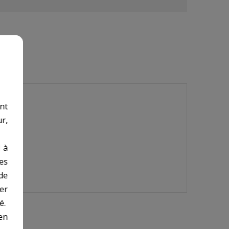
nt
r,
 à
des
de
er
é.
en