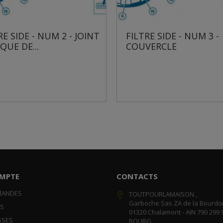
E SIDE - NUM 2 - JOINT
FILTRE SIDE - NUM 3 -
QUE DE...
COUVERCLE
MPTE
CONTACTS
MANDES
TOUTPOURLAMAISON ,
Garboche Sas ZA de la Bourdo
RS
01320 Chalamont - AIN 790 299 
SSES
BOURG.