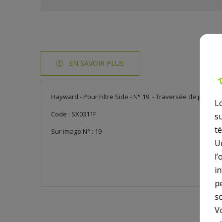
EN SAVOIR PLUS
Hayward - Pour Filtre Side - N° 19 - Traversée de paroi S
L
Code : SX0311F
s
t
Sur image N° : 19
U
l’
i
p
so
V