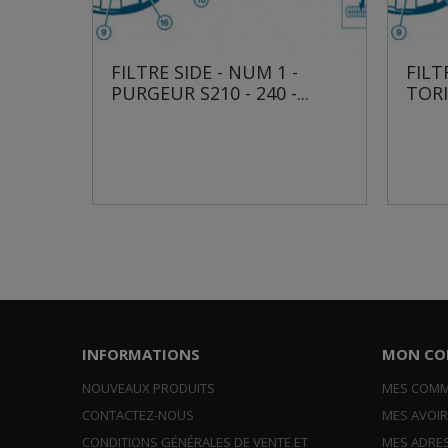
9 -
FILTRE SIDE - NUM 1 -
FILTR
PURGEUR S210 - 240 -...
TORI
INFORMATIONS
MON CO
NOUVEAUX PRODUITS
MES COM
CONTACTEZ-NOUS
MES AVOI
CONDITIONS GÉNÉRALES DE VENTE ET
MES ADRE